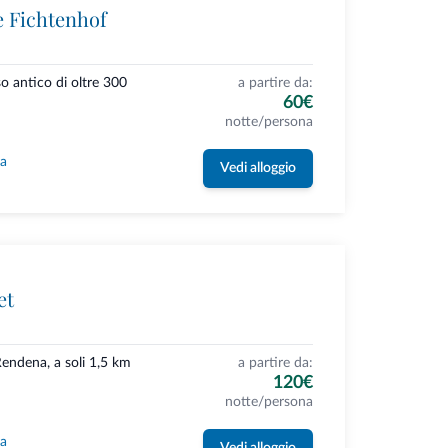
e Fichtenhof
so antico di oltre 300
a partire da:
60€
notte/persona
la
Vedi alloggio
et
Rendena, a soli 1,5 km
a partire da:
120€
notte/persona
la