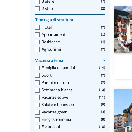
3 stelle
(7)
2 stelle
(2)
Tipologia di struttura
-
Hotel
(9)
Appartamenti
(1)
Residence
(4)
Agriturismi
(2)
Vacanza a tema
-
Famiglia e bambini
(14)
Sport
(9)
Parchi e natura
(9)
Settimana bianca
(13)
Vacanze estive
(11)
Salute e benessere
(9)
Vacanze green
(3)
Enogastronomia
(8)
Escursioni
(10)