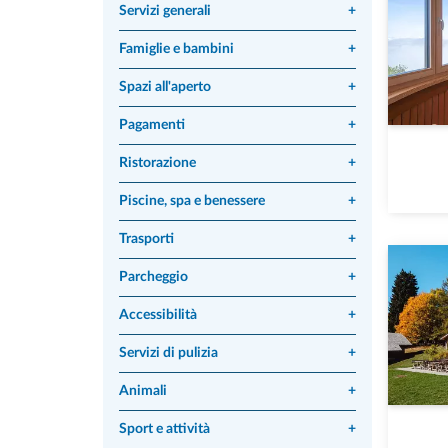
Servizi generali
+
Famiglie e bambini
+
Spazi all'aperto
+
Pagamenti
+
Ristorazione
+
Piscine, spa e benessere
+
Trasporti
+
Parcheggio
+
Accessibilità
+
Servizi di pulizia
+
Animali
+
Sport e attività
+