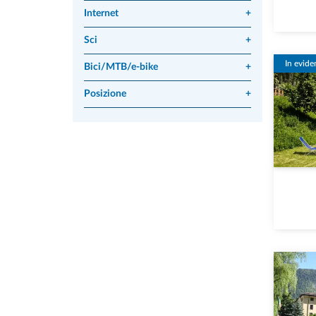
Internet
+
Sci
+
In evide
Bici/MTB/e-bike
+
Posizione
+