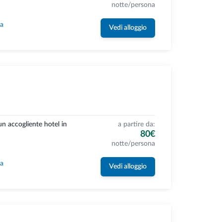
notte/persona
la
Vedi alloggio
n accogliente hotel in
a partire da:
80€
notte/persona
la
Vedi alloggio