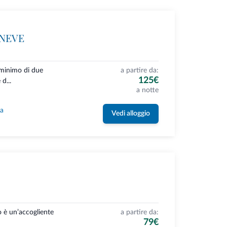
ANEVE
 minimo di due
a partire da:
125€
d...
a notte
la
Vedi alloggio
o è un’accogliente
a partire da:
79€