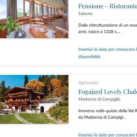
Pensione - Ristorant
Salorno
Dalla ristrutturazione di un ma
anni, nasce a 1328 s....
Inserisci le date per conoscere 
disponibilità
Agriturismi
Fogajard Lovely Chal
Madonna di Campiglio
Immerso nella quiete della Val 
da Madonna di Campigl...
Inserisci le date per conoscere 