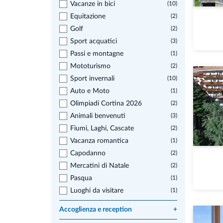
Vacanze in bici
(10)
Equitazione
(2)
Golf
(2)
Sport acquatici
(3)
Passi e montagne
(1)
Mototurismo
(2)
Sport invernali
(10)
Auto e Moto
(1)
Olimpiadi Cortina 2026
(2)
Animali benvenuti
(3)
Fiumi, Laghi, Cascate
(2)
Vacanza romantica
(1)
Capodanno
(2)
Mercatini di Natale
(2)
Pasqua
(1)
Luoghi da visitare
(1)
Accoglienza e reception
+