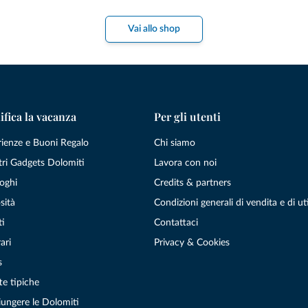
Vai allo shop
ifica la vacanza
Per gli utenti
rienze e Buoni Regalo
Chi siamo
tri Gadgets Dolomiti
Lavora con noi
oghi
Credits & partners
sità
Condizioni generali di vendita e di uti
ti
Contattaci
ari
Privacy & Cookies
s
te tipiche
ungere le Dolomiti