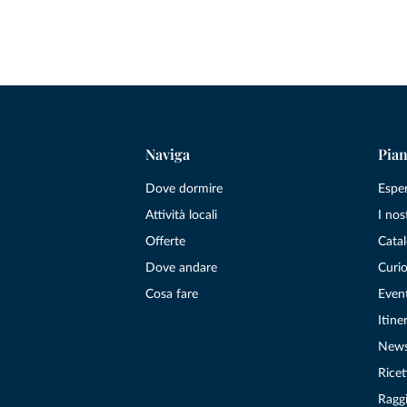
Naviga
Pian
Dove dormire
Espe
Attività locali
I nos
Offerte
Catal
Dove andare
Curio
Cosa fare
Even
Itiner
New
Ricet
Raggi