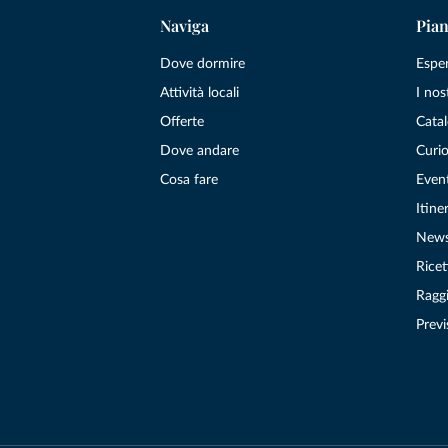
Naviga
Pian
Dove dormire
Espe
Attività locali
I nos
Offerte
Catal
Dove andare
Curio
Cosa fare
Even
Itiner
New
Ricet
Raggi
Previ