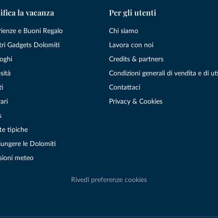
ifica la vacanza
Per gli utenti
rienze e Buoni Regalo
Chi siamo
tri Gadgets Dolomiti
Lavora con noi
oghi
Credits & partners
sità
Condizioni generali di vendita e di uti
ti
Contattaci
ari
Privacy & Cookies
s
te tipiche
ungere le Dolomiti
sioni meteo
Rivedi preferenze cookies