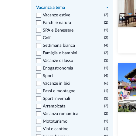
Vacanza a tema
-
Vacanze estive
(2)
Parchi e natura
(2)
SPA e Benessere
(1)
Golf
(2)
Settimana bianca
(4)
Famiglia e bambini
(2)
Vacanze di lusso
(3)
Enogastronomia
(1)
Sport
(4)
Vacanze in bici
(6)
Passi e montagne
(1)
Sport invernali
(3)
Arrampicata
(2)
Vacanza romantica
(2)
Mototurismo
(1)
Vini e cantine
(1)