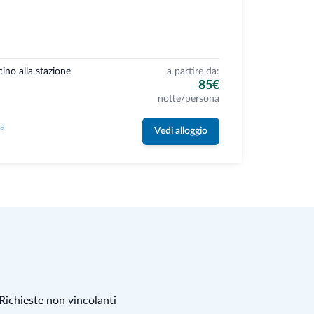
cino alla stazione
a partire da:
85€
notte/persona
la
Vedi alloggio
Richieste non vincolanti