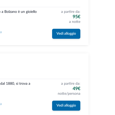
o a Bolzano è un gioiello
a partire da:
95€
a notte
la
Vedi alloggio
dal 1880, si trova a
a partire da:
49€
notte/persona
la
Vedi alloggio