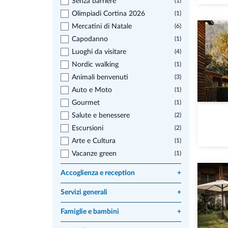
Senza barriere
(1)
Olimpiadi Cortina 2026
(1)
Mercatini di Natale
(6)
Capodanno
(1)
Luoghi da visitare
(4)
Nordic walking
(1)
Animali benvenuti
(3)
Auto e Moto
(1)
Gourmet
(1)
Salute e benessere
(2)
Escursioni
(2)
Arte e Cultura
(1)
Vacanze green
(1)
Accoglienza e reception
+
Servizi generali
+
Famiglie e bambini
+