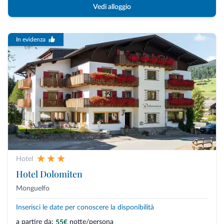
Vedi alloggio
In evidenza
Hotel
Hotel Dolomiten
Monguelfo
Inserisci le date per conoscere la disponibilità
a partire da:
notte/persona
55€