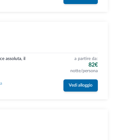
e assoluta, il
a partire da:
82€
notte/persona
la
Vedi alloggio