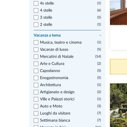
4s stelle
(1)
4 stelle
(6)
3 stelle
(5)
2 stelle
(1)
Vacanza a tema
-
Musica, teatro e cinema
(1)
Vacanze di lusso
(5)
Mercatini di Natale
(14)
Arte e Cultura
(2)
Capodanno
(5)
Enogastronomia
(5)
Architettura
(1)
Artigianato e design
(2)
Ville e Palazzi storici
(1)
Auto e Moto
(3)
Luoghi da visitare
(7)
Settimana bianca
(7)