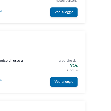
notte/persona
la
Vedi alloggio
orico di lusso a
a partire da:
91€
a notte
la
Vedi alloggio