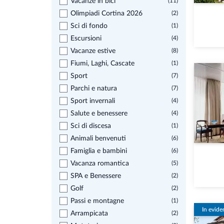
Vacanze in bici
(11)
Olimpiadi Cortina 2026
(2)
Sci di fondo
(1)
Escursioni
(4)
Vacanze estive
(8)
Fiumi, Laghi, Cascate
(1)
Sport
(7)
Parchi e natura
(7)
Sport invernali
(4)
Salute e benessere
(4)
Sci di discesa
(1)
Animali benvenuti
(6)
Famiglia e bambini
(6)
Vacanza romantica
(5)
SPA e Benessere
(2)
Golf
(2)
Passi e montagne
(1)
In evide
Arrampicata
(2)