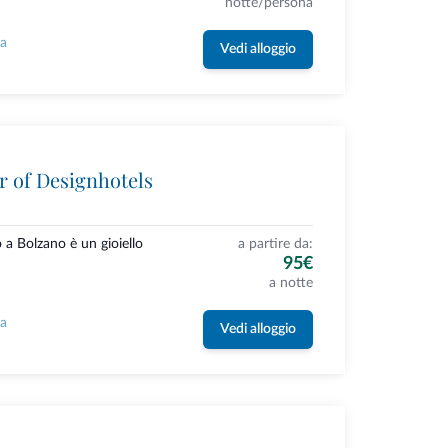
notte/persona
la
Vedi alloggio
r of Designhotels
o a Bolzano è un gioiello
a partire da:
95€
a notte
la
Vedi alloggio