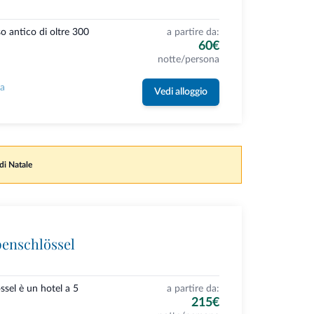
so antico di oltre 300
a partire da:
60€
notte/persona
la
Vedi alloggio
 di Natale
penschlössel
ssel è un hotel a 5
a partire da:
215€