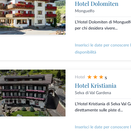
Hotel Dolomiten
Monguelfo
L’Hotel Dolomiten di Monguelfo 
per chi desidera vivere...
Inserisci le date per conoscere 
disponibilità
s
Hotel
Hotel Kristiania
Selva di Val Gardena
L’Hotel Kristiania di Selva Val 
direttamente sulle piste d...
Inserisci le date per conoscere 