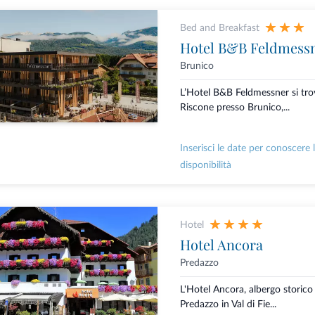
Bed and Breakfast
Hotel B&B Feldmess
Brunico
L’Hotel B&B Feldmessner si tro
Riscone presso Brunico,...
Inserisci le date per conoscere 
disponibilità
Hotel
Hotel Ancora
Predazzo
L'Hotel Ancora, albergo storico 
Predazzo in Val di Fie...