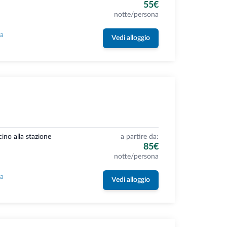
55€
notte/persona
la
Vedi alloggio
cino alla stazione
a partire da:
85€
notte/persona
la
Vedi alloggio