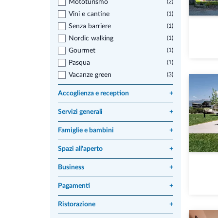
Mototurismo
(2)
Vini e cantine
(1)
Senza barriere
(1)
Nordic walking
(1)
Gourmet
(1)
Pasqua
(1)
Vacanze green
(3)
Accoglienza e reception
+
Servizi generali
+
Famiglie e bambini
+
Spazi all'aperto
+
Business
+
Pagamenti
+
Ristorazione
+