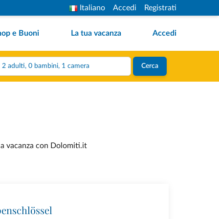
Italiano
Accedi
Registrati
hop e Buoni
La tua vacanza
Accedi
2 adulti, 0 bambini, 1 camera
Cerca
tua vacanza con Dolomiti.it
penschlössel