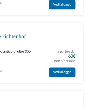
la
Vedi alloggio
e Fichtenhof
so antico di oltre 300
a partire da:
60€
notte/persona
la
Vedi alloggio