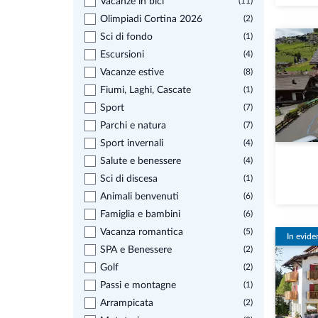
Vacanze in bici
(11)
Olimpiadi Cortina 2026
(2)
Sci di fondo
(1)
Escursioni
(4)
Vacanze estive
(8)
Fiumi, Laghi, Cascate
(1)
Sport
(7)
Parchi e natura
(7)
Sport invernali
(4)
Salute e benessere
(4)
Sci di discesa
(1)
Animali benvenuti
(6)
Famiglia e bambini
(6)
Vacanza romantica
(5)
In evide
SPA e Benessere
(2)
Golf
(2)
Passi e montagne
(1)
Arrampicata
(2)