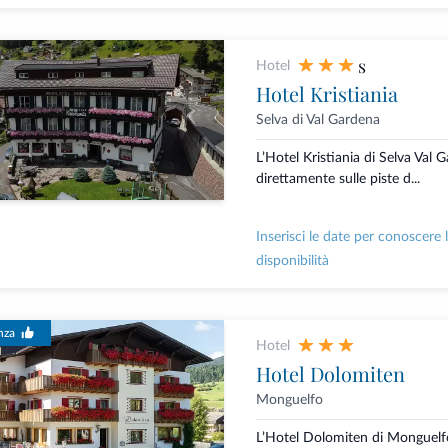
s
Hotel
Hotel Kristiania
Selva di Val Gardena
L’Hotel Kristiania di Selva Val 
direttamente sulle piste d...
Inserisci le date per conoscere 
disponibilità
nza
Hotel
Hotel Dolomiten
Monguelfo
L’Hotel Dolomiten di Monguelfo 