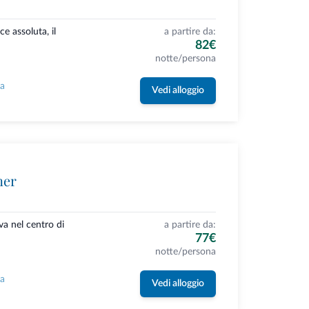
e assoluta, il
a partire da:
82€
notte/persona
la
Vedi alloggio
ner
va nel centro di
a partire da:
77€
notte/persona
la
Vedi alloggio