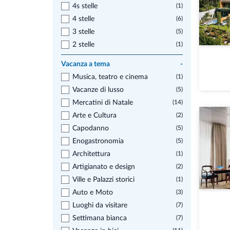
4s stelle
(1)
4 stelle
(6)
3 stelle
(5)
2 stelle
(1)
Vacanza a tema
-
Musica, teatro e cinema
(1)
Vacanze di lusso
(5)
Mercatini di Natale
(14)
Arte e Cultura
(2)
Capodanno
(5)
Enogastronomia
(5)
Architettura
(1)
Artigianato e design
(2)
Ville e Palazzi storici
(1)
Auto e Moto
(3)
Luoghi da visitare
(7)
Settimana bianca
(7)