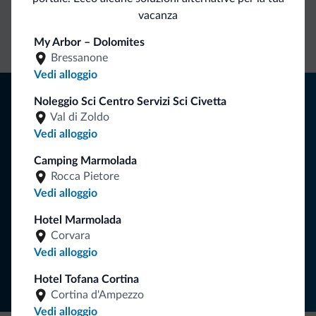
Contatto
Tariffe
Richieste non
vacanza
diretto
vantaggiose
vincolanti
My Arbor – Dolomites
Bressanone
Vedi alloggio
Consigli dalle Dolomiti
Noleggio Sci Centro Servizi Sci Civetta
Val di Zoldo
Riceverai informazioni, offerte esclusive e news per la tua
Vedi alloggio
vacanza nelle Dolomiti.
Camping Marmolada
Rocca Pietore
Vedi alloggio
ISCRIVITI ALLA NEWSLETTER
Hotel Marmolada
Corvara
Segui Dolomiti.it
Vedi alloggio
Hotel Tofana Cortina
Cortina d'Ampezzo
Vedi alloggio