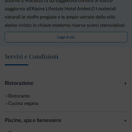
attorno a Maranza fa da suggestiva cornice al vostro
soggiorno all’Alpine Lifestyle Hotel Ambet:0 I materiali
naturali le stoffe pregiate e le ampie vetrate dello stile
alpino rivisto in chiave moderna riserva scorci meravigliosi
sulle magnifiche montagne dell’Alto Adige. Speciali camere
Leggi di più
dedicate accolgono anche i vostri amici a quattro zampe.
Coperte e asciugamani sono a vostra disposizione. Una
Servizi e Condizioni
vacanza all’insegna dell’attività significa scoprire le
meraviglie dei boschi e dei monti che ci circondano. La
nostra terrazza sul tetto vi accoglie per un momento di
relax e nella sauna panoramica vi sembrerà di toccare il
Ristorazione
cielo con un dito.
Ristorante
Cucina vegana
Piscine, spa e benessere