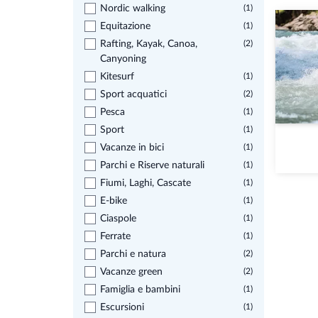
Nordic walking
(1)
Equitazione
(1)
Rafting, Kayak, Canoa,
(2)
Canyoning
Kitesurf
(1)
Sport acquatici
(2)
Pesca
(1)
Sport
(1)
Vacanze in bici
(1)
Parchi e Riserve naturali
(1)
Fiumi, Laghi, Cascate
(1)
E-bike
(1)
Ciaspole
(1)
Ferrate
(1)
Parchi e natura
(2)
Vacanze green
(2)
Famiglia e bambini
(1)
Escursioni
(1)