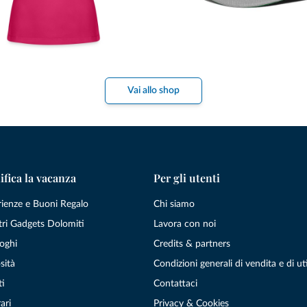
Vai allo shop
ifica la vacanza
Per gli utenti
rienze e Buoni Regalo
Chi siamo
tri Gadgets Dolomiti
Lavora con noi
oghi
Credits & partners
sità
Condizioni generali di vendita e di uti
ti
Contattaci
ari
Privacy & Cookies