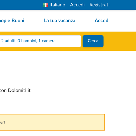
Italiano
Accedi
Registrati
hop e Buoni
La tua vacanza
Accedi
2 adulti, 0 bambini, 1 camera
Cerca
con Dolomiti.it
surf