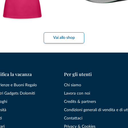
Vai allo shop
ifica la vacanza
Per gli utenti
rienze e Buoni Regalo
Chi siamo
tri Gadgets Dolomiti
Lavora con noi
oghi
Credits & partners
sità
Condizioni generali di vendita e di uti
ti
Contattaci
ari
Privacy & Cookies