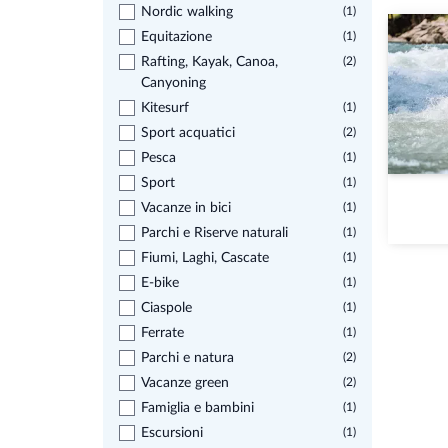
Nordic walking
(1)
Equitazione
(1)
Rafting, Kayak, Canoa,
(2)
Canyoning
Kitesurf
(1)
Sport acquatici
(2)
Pesca
(1)
Sport
(1)
Vacanze in bici
(1)
Parchi e Riserve naturali
(1)
Fiumi, Laghi, Cascate
(1)
E-bike
(1)
Ciaspole
(1)
Ferrate
(1)
Parchi e natura
(2)
Vacanze green
(2)
Famiglia e bambini
(1)
Escursioni
(1)