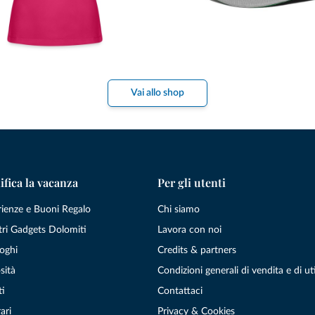
Vai allo shop
ifica la vacanza
Per gli utenti
rienze e Buoni Regalo
Chi siamo
tri Gadgets Dolomiti
Lavora con noi
oghi
Credits & partners
sità
Condizioni generali di vendita e di uti
ti
Contattaci
ari
Privacy & Cookies