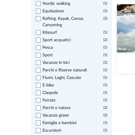
Nordic walking
(1)
Equitazione
(1)
Rafting, Kayak, Canoa,
(2)
Canyoning
Kitesurf
(1)
Sport acquatici
(2)
Pesca
(1)
Sport
(1)
Vacanze in bici
(1)
Parchi e Riserve naturali
(1)
Fiumi, Laghi, Cascate
(1)
E-bike
(1)
Ciaspole
(1)
Ferrate
(1)
Parchi e natura
(2)
Vacanze green
(2)
Famiglia e bambini
(1)
Escursioni
(1)