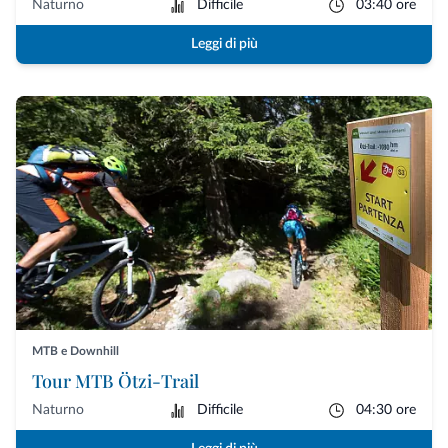
Naturno
Difficile
03:40 ore
Leggi di più
MTB e Downhill
Tour MTB Ötzi-Trail
Naturno
Difficile
04:30 ore