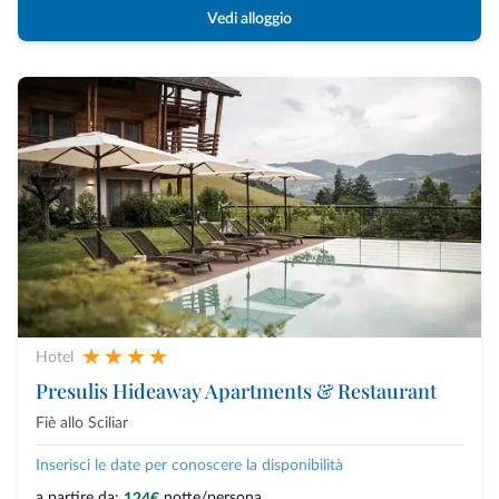
Vedi alloggio
Hotel
Presulis Hideaway Apartments & Restaurant
Fiè allo Sciliar
Inserisci le date per conoscere la disponibilità
a partire da:
notte/persona
124€