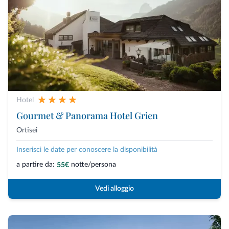
Hotel
Gourmet & Panorama Hotel Grien
Ortisei
Inserisci le date per conoscere la disponibilità
a partire da:
notte/persona
55€
Vedi alloggio