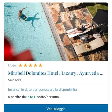
Hotel
Mirabell Dolomites Hotel . Luxury . Ayurveda & Spa
Valdaora
Inserisci le date per conoscere la disponibilità
a partire da:
notte/persona
141€
Vedi alloggio