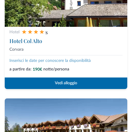
s
Hotel
Hotel Col Alto
Corvara
Inserisci le date per conoscere la disponibilità
a partire da:
notte/persona
190€
Vedi alloggio