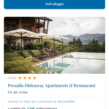
Vedi alloggio
Hotel
Presulis Hideaway Apartments & Restaurant
Fiè allo Sciliar
Inserisci le date per conoscere la disponibilità
a partire da:
notte/persona
124€