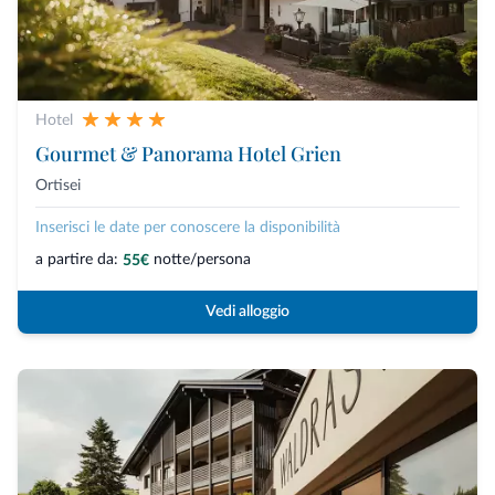
Hotel
Gourmet & Panorama Hotel Grien
Ortisei
Inserisci le date per conoscere la disponibilità
a partire da:
notte/persona
55€
Vedi alloggio