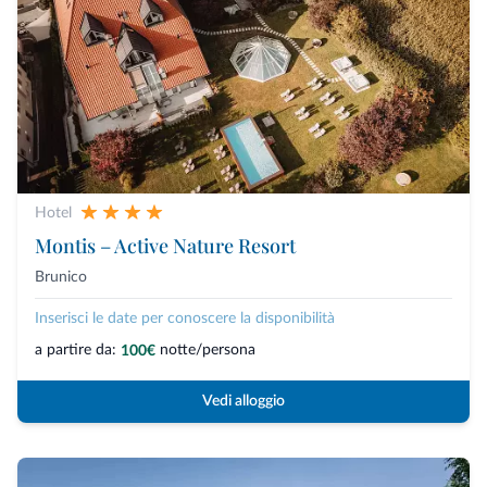
Hotel
Montis – Active Nature Resort
Brunico
Inserisci le date per conoscere la disponibilità
a partire da:
notte/persona
100€
Vedi alloggio