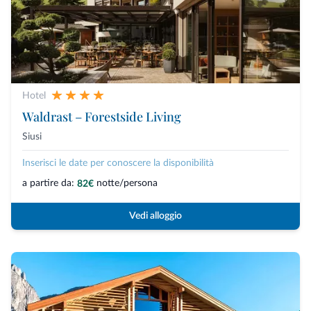
Hotel
Waldrast – Forestside Living
Siusi
Inserisci le date per conoscere la disponibilità
a partire da:
notte/persona
82€
Vedi alloggio