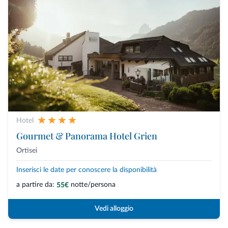
Hotel
Gourmet & Panorama Hotel Grien
Ortisei
Inserisci le date per conoscere la disponibilità
a partire da:
notte/persona
55€
Vedi alloggio