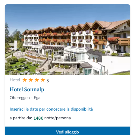
s
Hotel
Hotel Sonnalp
Obereggen - Ega
Inserisci le date per conoscere la disponibilità
a partire da:
notte/persona
148€
Vedi alloggio