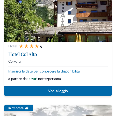
s
Hotel
Hotel Col Alto
Corvara
Inserisci le date per conoscere la disponibilità
a partire da:
notte/persona
190€
Vedi alloggio
In evidenza