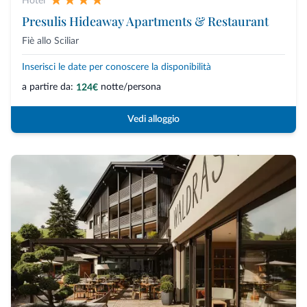
Hotel
Presulis Hideaway Apartments & Restaurant
Fiè allo Sciliar
Inserisci le date per conoscere la disponibilità
a partire da:
notte/persona
124€
Vedi alloggio