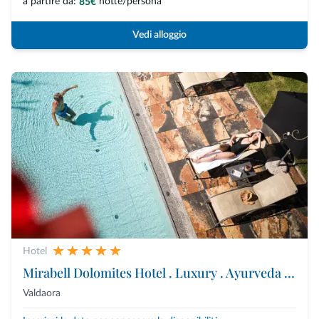
a partire da:
notte/persona
85€
Vedi alloggio
Hotel
Mirabell Dolomites Hotel . Luxury . Ayurveda & Spa
Valdaora