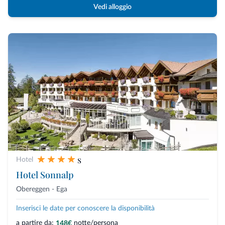
Vedi alloggio
s
Hotel
Hotel Sonnalp
Obereggen - Ega
Inserisci le date per conoscere la disponibilità
a partire da:
notte/persona
148€