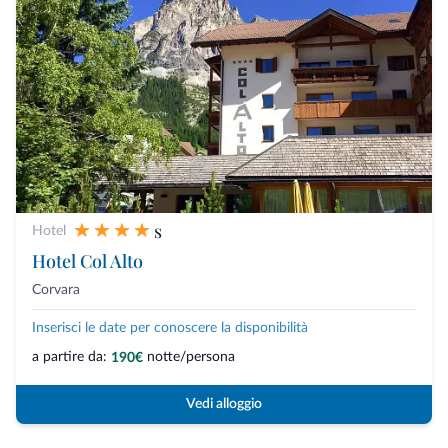
s
Hotel
Hotel Col Alto
Corvara
Inserisci le date per conoscere la disponibilità
a partire da:
notte/persona
190€
Vedi alloggio