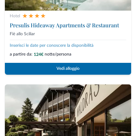
Hotel
Presulis Hideaway Apartments & Restaurant
Fiè allo Sciliar
Inserisci le date per conoscere la disponibilità
a partire da:
notte/persona
124€
Vedi alloggio