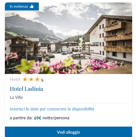
In evidenza
s
Hotel
Hotel Ladinia
La Villa
Inserisci le date per conoscere la disponibilità
a partire da:
notte/persona
69€
Vedi alloggio