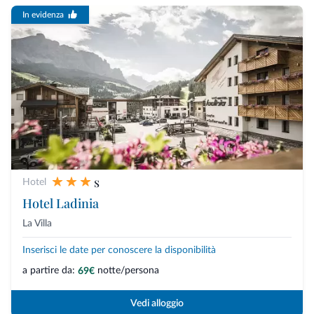
In evidenza
s
Hotel
Hotel Ladinia
La Villa
Inserisci le date per conoscere la disponibilità
a partire da:
notte/persona
69€
Vedi alloggio