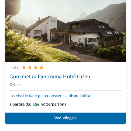
Hotel
Gourmet & Panorama Hotel Grien
Ortisei
Inserisci le date per conoscere la disponibilità
a partire da:
notte/persona
55€
Vedi alloggio