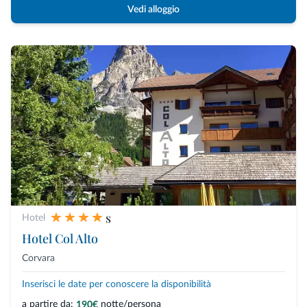
Vedi alloggio
s
Hotel
Hotel Col Alto
Corvara
Inserisci le date per conoscere la disponibilità
a partire da:
notte/persona
190€