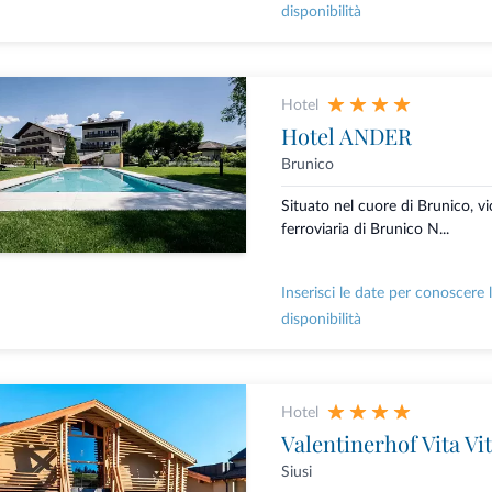
disponibilità
Hotel
Hotel ANDER
Brunico
Situato nel cuore di Brunico, vi
ferroviaria di Brunico N...
Inserisci le date per conoscere 
disponibilità
Hotel
Valentinerhof Vita Vi
Siusi