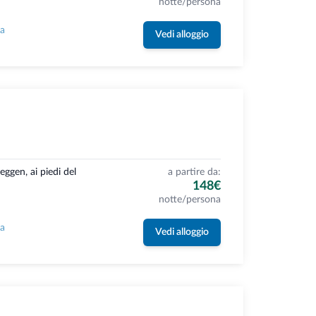
notte/persona
la
Vedi alloggio
ggen, ai piedi del
a partire da:
148€
notte/persona
la
Vedi alloggio