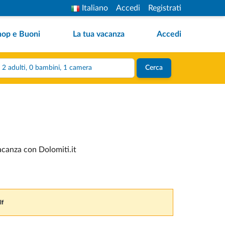
Italiano
Accedi
Registrati
hop e Buoni
La tua vacanza
Accedi
2 adulti, 0 bambini, 1 camera
Cerca
vacanza con Dolomiti.it
lf