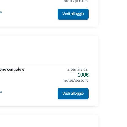
notte/persona
la
Vedi alloggio
ione centrale e
a partire da:
100€
notte/persona
la
Vedi alloggio