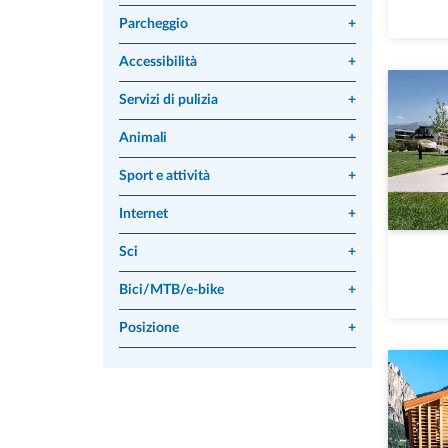
Parcheggio
+
Accessibilità
+
Servizi di pulizia
+
Animali
+
Sport e attività
+
Internet
+
Sci
+
Bici/MTB/e-bike
+
Posizione
+