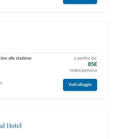
cino alla stazione
a partire da:
85€
notte/persona
la
Vedi alloggio
tal Hotel