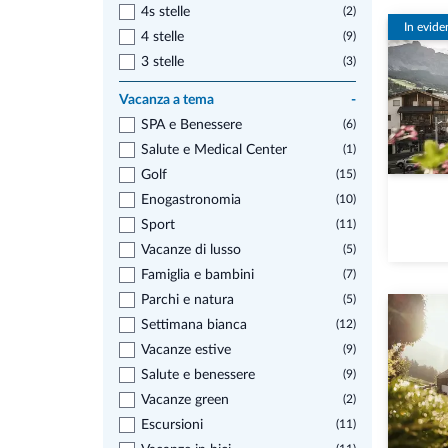
4s stelle
(2)
In evide
4 stelle
(9)
3 stelle
(3)
Vacanza a tema
-
SPA e Benessere
(6)
Salute e Medical Center
(1)
Golf
(15)
Enogastronomia
(10)
Sport
(11)
Vacanze di lusso
(5)
Famiglia e bambini
(7)
Parchi e natura
(5)
Settimana bianca
(12)
Vacanze estive
(9)
Salute e benessere
(9)
Vacanze green
(2)
Escursioni
(11)