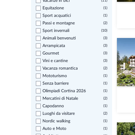
Vacanze in bici
(11)
Equitazione
(1)
Sport acquatici
(1)
Passi e montagne
(2)
Sport invernali
(10)
Animali benvenuti
(3)
Arrampicata
(3)
Gourmet
(3)
Vini e cantine
(3)
Vacanza romantica
(2)
Mototurismo
(1)
Senza barriere
(1)
Olimpiadi Cortina 2026
(1)
Mercatini di Natale
(2)
Capodanno
(1)
Luoghi da visitare
(2)
Nordic walking
(1)
Auto e Moto
(1)