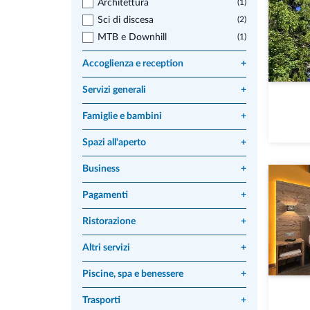
Architettura
(1)
Sci di discesa
(2)
MTB e Downhill
(1)
Accoglienza e reception
+
Servizi generali
+
Famiglie e bambini
+
Spazi all'aperto
+
Business
+
Pagamenti
+
Ristorazione
+
Altri servizi
+
Piscine, spa e benessere
+
Trasporti
+