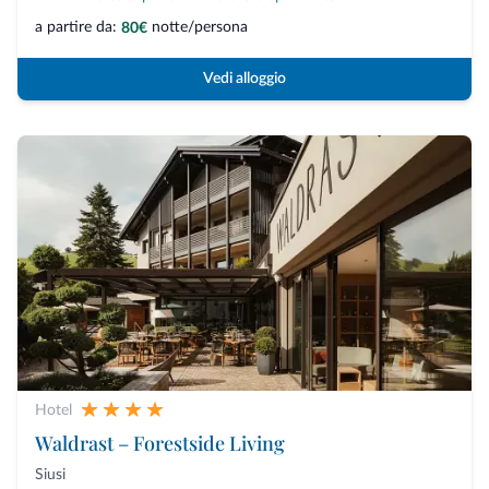
a partire da:
notte/persona
80€
Vedi alloggio
Hotel
Waldrast – Forestside Living
Siusi