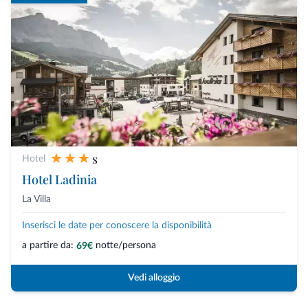
s
Hotel
Hotel Ladinia
La Villa
Inserisci le date per conoscere la disponibilità
a partire da:
notte/persona
69€
Vedi alloggio