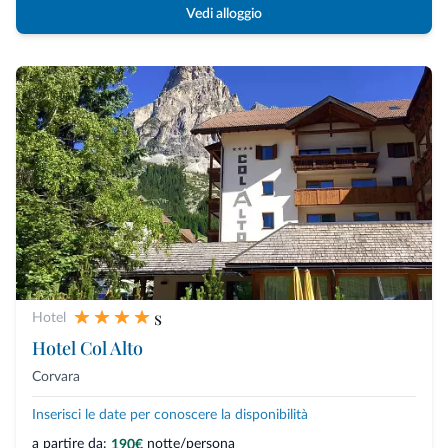
Vedi alloggio
s
Hotel
Hotel Col Alto
Corvara
Inserisci le date per conoscere la disponibilità
a partire da:
notte/persona
190€