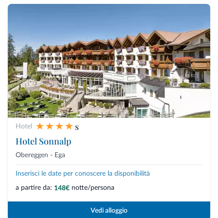
s
Hotel
Hotel Sonnalp
Obereggen - Ega
Inserisci le date per conoscere la disponibilità
a partire da:
notte/persona
148€
Vedi alloggio