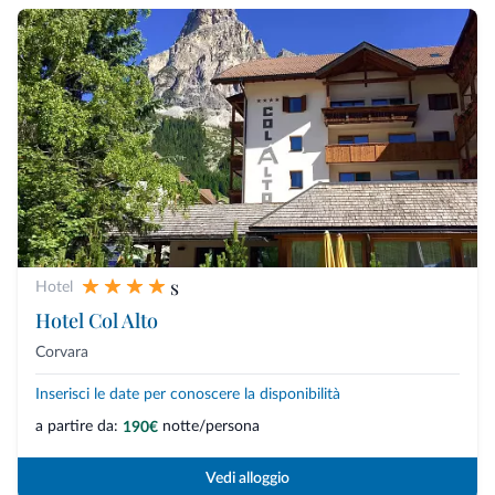
s
Hotel
Hotel Col Alto
Corvara
Inserisci le date per conoscere la disponibilità
a partire da:
notte/persona
190€
Vedi alloggio