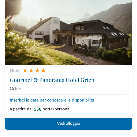
Hotel
Gourmet & Panorama Hotel Grien
Ortisei
Inserisci le date per conoscere la disponibilità
a partire da:
notte/persona
55€
Vedi alloggio