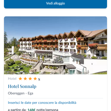
Vedi alloggio
s
Hotel
Hotel Sonnalp
Obereggen - Ega
Inserisci le date per conoscere la disponibilità
a partire da:
notte/persona
148€