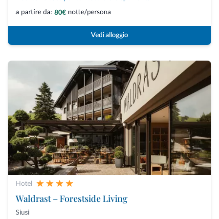
a partire da:
notte/persona
80€
Vedi alloggio
Hotel
Waldrast – Forestside Living
Siusi