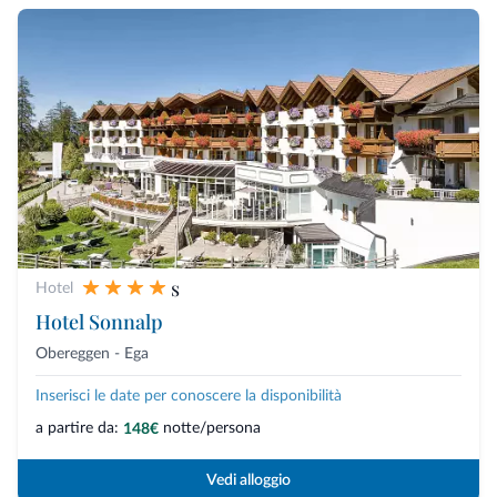
s
Hotel
Hotel Sonnalp
Obereggen - Ega
Inserisci le date per conoscere la disponibilità
a partire da:
notte/persona
148€
Vedi alloggio