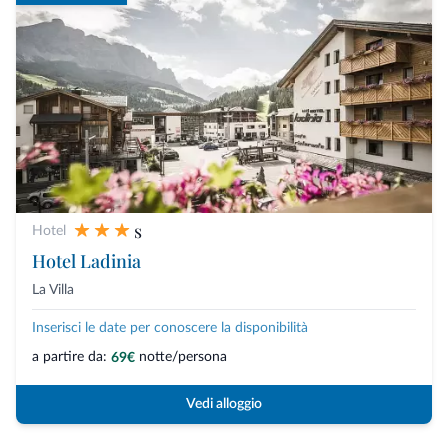
s
Hotel
Hotel Ladinia
La Villa
Inserisci le date per conoscere la disponibilità
a partire da:
notte/persona
69€
Vedi alloggio