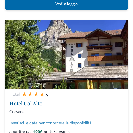
Vedi alloggio
s
Hotel
Hotel Col Alto
Corvara
Inserisci le date per conoscere la disponibilità
a partire da:
notte/persona
190€