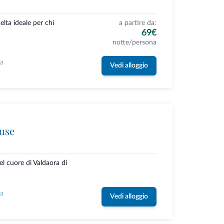
celta ideale per chi
a partire da:
69€
notte/persona
la
Vedi alloggio
use
 cuore di Valdaora di
la
Vedi alloggio