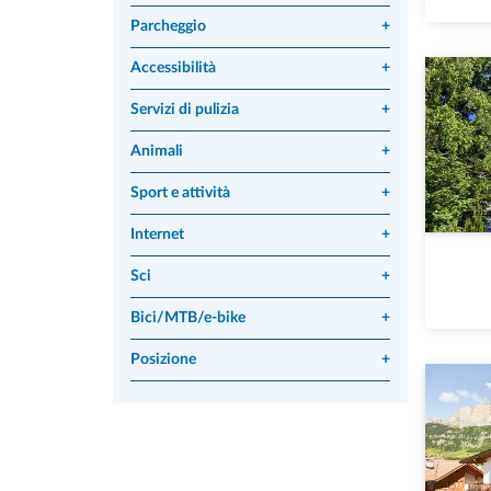
Parcheggio
+
Accessibilità
+
Servizi di pulizia
+
Animali
+
Sport e attività
+
Internet
+
Sci
+
Bici/MTB/e-bike
+
Posizione
+