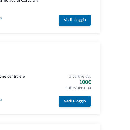
Marmolada di Corvara vi
la
Vedi alloggio
ione centrale e
a partire da:
100€
notte/persona
la
Vedi alloggio