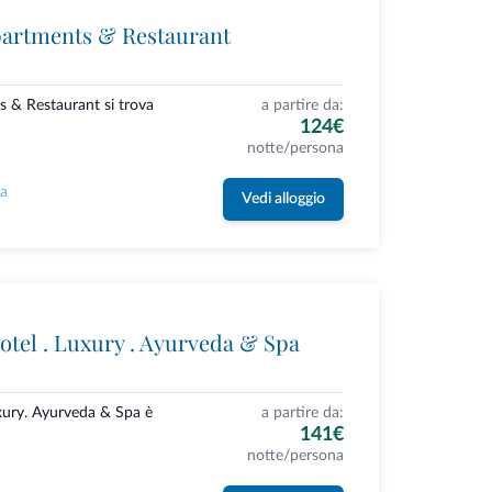
partments & Restaurant
s & Restaurant si trova
a partire da:
124€
notte/persona
la
Vedi alloggio
otel . Luxury . Ayurveda & Spa
uxury. Ayurveda & Spa è
a partire da:
141€
notte/persona