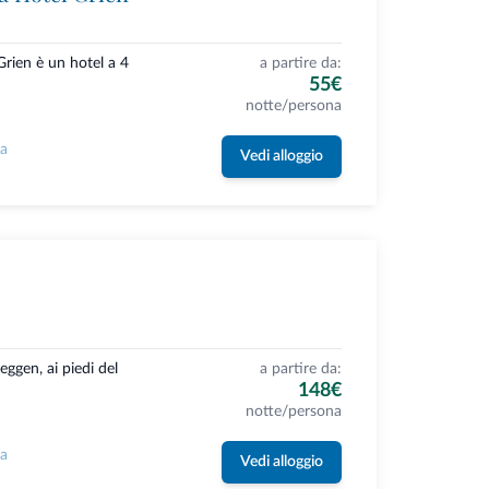
rien è un hotel a 4
a partire da:
55€
notte/persona
la
Vedi alloggio
ggen, ai piedi del
a partire da:
148€
notte/persona
la
Vedi alloggio