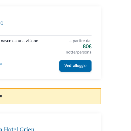
lo
 nasce da una visione
a partire da:
80€
notte/persona
la
Vedi alloggio
lf
 Hotel Grien