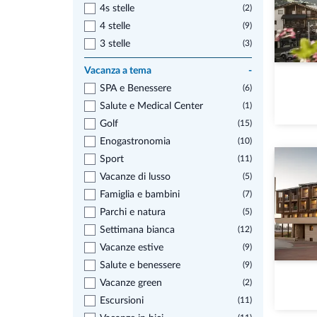
4s stelle
(2)
4 stelle
(9)
3 stelle
(3)
Vacanza a tema
-
SPA e Benessere
(6)
Salute e Medical Center
(1)
Golf
(15)
Enogastronomia
(10)
Sport
(11)
Vacanze di lusso
(5)
Famiglia e bambini
(7)
Parchi e natura
(5)
Settimana bianca
(12)
Vacanze estive
(9)
Salute e benessere
(9)
Vacanze green
(2)
Escursioni
(11)