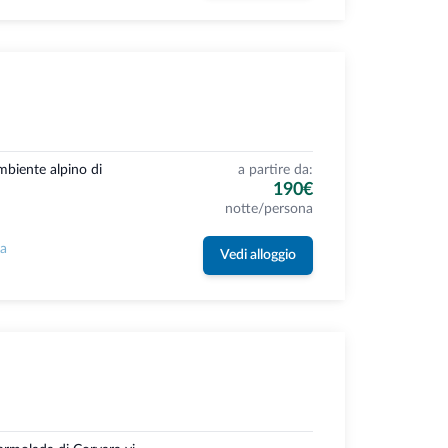
ambiente alpino di
a partire da:
190€
notte/persona
la
Vedi alloggio