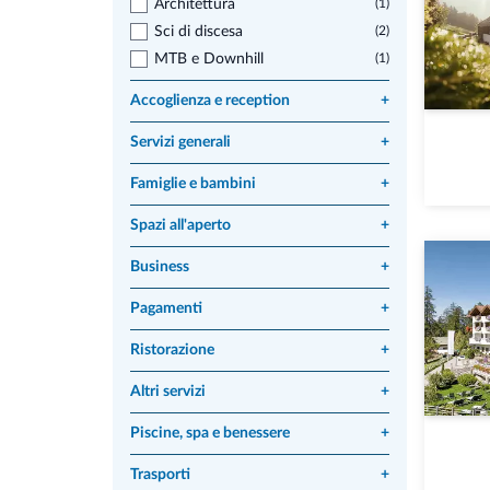
Architettura
(1)
Sci di discesa
(2)
MTB e Downhill
(1)
Accoglienza e reception
+
Servizi generali
+
Famiglie e bambini
+
Spazi all'aperto
+
Business
+
Pagamenti
+
Ristorazione
+
Altri servizi
+
Piscine, spa e benessere
+
Trasporti
+