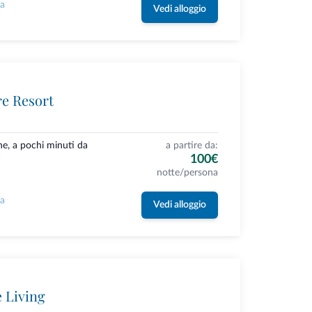
la
Vedi alloggio
re Resort
ne, a pochi minuti da
a partire da:
100€
notte/persona
la
Vedi alloggio
e Living