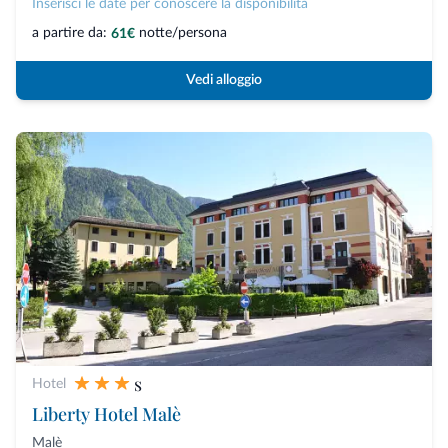
Inserisci le date per conoscere la disponibilità
a partire da:
notte/persona
61€
Vedi alloggio
s
Hotel
Liberty Hotel Malè
Malè