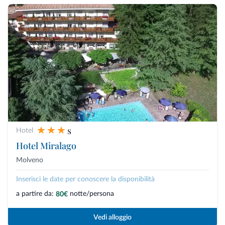
s
Hotel
Hotel Miralago
Molveno
Inserisci le date per conoscere la disponibilità
a partire da:
notte/persona
80€
Vedi alloggio