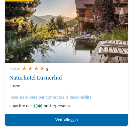
s
Hotel
Naturhotel Lüsnerhof
Luson
Inserisci le date per conoscere la disponibilità
a partire da:
notte/persona
134€
Vedi alloggio