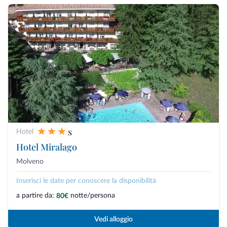
s
Hotel
Hotel Miralago
Molveno
Inserisci le date per conoscere la disponibilità
a partire da:
notte/persona
80€
Vedi alloggio