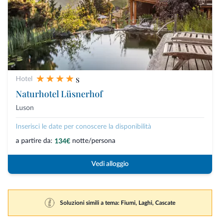
s
Hotel
Naturhotel Lüsnerhof
Luson
Inserisci le date per conoscere la disponibilità
a partire da:
notte/persona
134€
Vedi alloggio
Soluzioni simili a tema: Fiumi, Laghi, Cascate