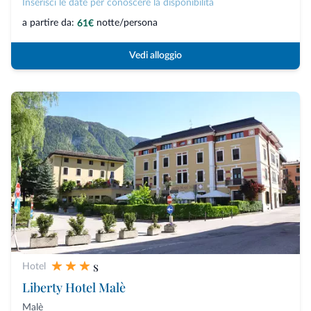
Inserisci le date per conoscere la disponibilità
a partire da:
notte/persona
61€
Vedi alloggio
s
Hotel
Liberty Hotel Malè
Malè