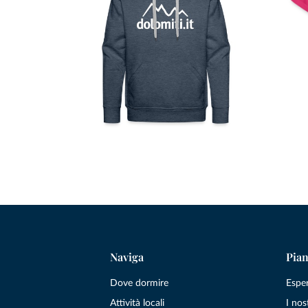
Naviga
Pian
Dove dormire
Espe
Attività locali
I nos