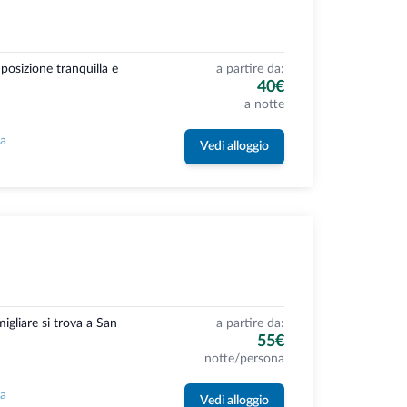
 posizione tranquilla e
a partire da:
40€
a notte
la
Vedi alloggio
gliare si trova a San
a partire da:
55€
notte/persona
la
Vedi alloggio