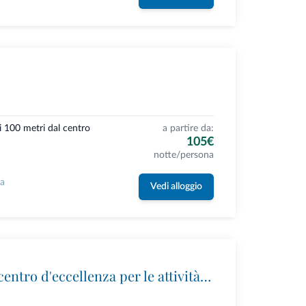
i 100 metri dal centro
a partire da:
105€
notte/persona
la
Vedi alloggio
Ursus Adventures: il centro d'eccellenza per le attività outdoor premium in Trentino