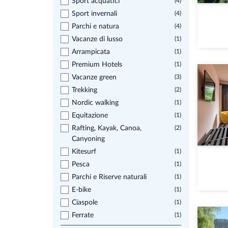
Sport acquatici
(4)
Sport invernali
(4)
Parchi e natura
(4)
Vacanze di lusso
(1)
Arrampicata
(1)
Premium Hotels
(1)
Vacanze green
(3)
Trekking
(2)
Nordic walking
(1)
Equitazione
(1)
Rafting, Kayak, Canoa,
(2)
Canyoning
Kitesurf
(1)
Pesca
(1)
Parchi e Riserve naturali
(1)
E-bike
(1)
Ciaspole
(1)
Ferrate
(1)