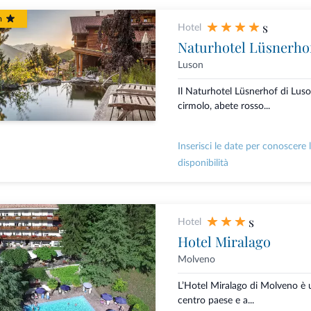
m
s
Hotel
Naturhotel Lüsnerho
Luson
Il Naturhotel Lüsnerhof di Luso
cirmolo, abete rosso...
Inserisci le date per conoscere 
disponibilità
s
Hotel
Hotel Miralago
Molveno
L’Hotel Miralago di Molveno è u
centro paese e a...