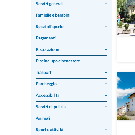
Servizi generali
+
Famiglie e bambini
+
Spazi all'aperto
+
Pagamenti
+
Ristorazione
+
Piscine, spa e benessere
+
Trasporti
+
Parcheggio
+
Accessibilità
+
Servizi di pulizia
+
Animali
+
Sport e attività
+