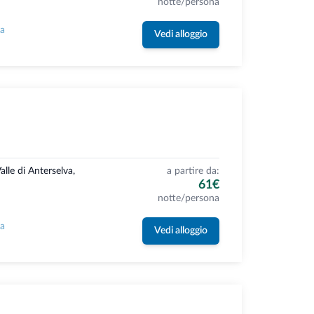
notte/persona
la
Vedi alloggio
alle di Anterselva,
a partire da:
61€
notte/persona
la
Vedi alloggio