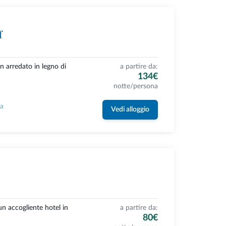
f
n arredato in legno di
a partire da:
134€
notte/persona
la
Vedi alloggio
n accogliente hotel in
a partire da:
80€