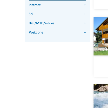
Internet
+
Sci
+
Bici/MTB/e-bike
+
Posizione
+