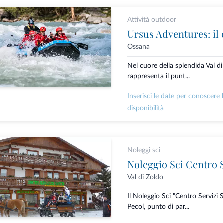
Attività outdoor
Ossana
Nel cuore della splendida Val d
rappresenta il punt...
Inserisci le date per conoscere 
disponibilità
Noleggi sci
Noleggio Sci Centro S
Val di Zoldo
Il Noleggio Sci "Centro Servizi S
Pecol, punto di par...