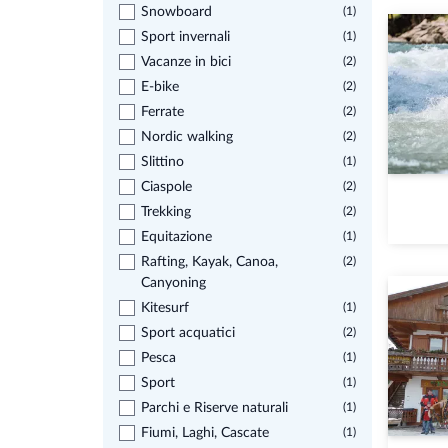
Snowboard
(1)
Sport invernali
(1)
Vacanze in bici
(2)
E-bike
(2)
Ferrate
(2)
Nordic walking
(2)
Slittino
(1)
Ciaspole
(2)
Trekking
(2)
Equitazione
(1)
Rafting, Kayak, Canoa,
(2)
Canyoning
Kitesurf
(1)
Sport acquatici
(2)
Pesca
(1)
Sport
(1)
Parchi e Riserve naturali
(1)
Fiumi, Laghi, Cascate
(1)