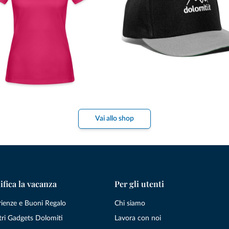
Vai allo shop
ifica la vacanza
Per gli utenti
rienze e Buoni Regalo
Chi siamo
tri Gadgets Dolomiti
Lavora con noi