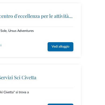
Ursus Adventures: il centro d'eccellenza per le attività outdoor premium in Trentino
i Sole, Ursus Adventures
la
Vedi alloggio
ervizi Sci Civetta
ki Civetta" si trova a