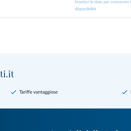
Inserisci le date per conoscere 
disponibilità
i.it
Tariffe vantaggiose