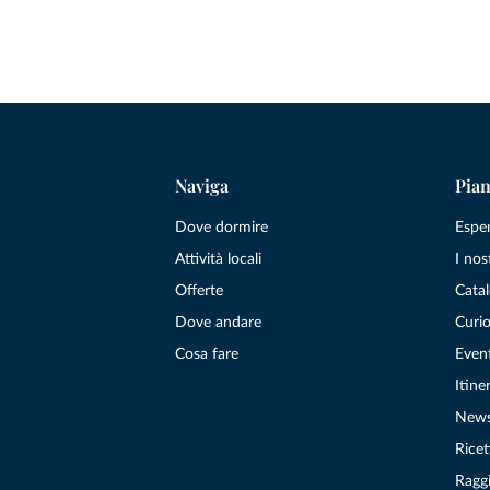
Naviga
Pian
Dove dormire
Espe
Attività locali
I nos
Offerte
Catal
Dove andare
Curio
Cosa fare
Even
Itiner
New
Ricet
Raggi