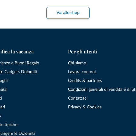
Vai allo shop
ifica la vacanza
Per gli utenti
rienze e Buoni Regalo
Chi siamo
tri Gadgets Dolomiti
Lavora con noi
oghi
Credits & partners
sità
Condizioni generali di vendita e di uti
ti
Contattaci
ari
Privacy & Cookies
s
te tipiche
ungere le Dolomiti