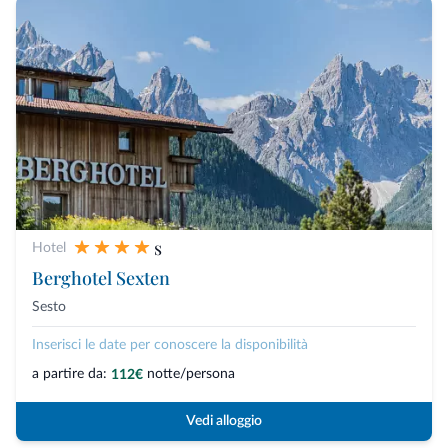
s
Hotel
Berghotel Sexten
Sesto
Inserisci le date per conoscere la disponibilità
a partire da:
notte/persona
112€
Vedi alloggio