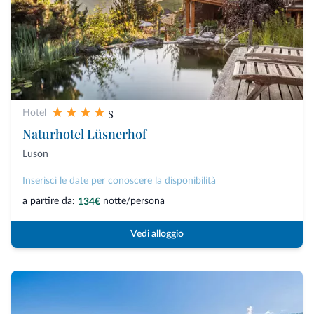
s
Hotel
Naturhotel Lüsnerhof
Luson
Inserisci le date per conoscere la disponibilità
a partire da:
notte/persona
134€
Vedi alloggio