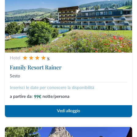
s
Hotel
Family Resort Rainer
Sesto
Inserisci le date per conoscere la disponibilità
a partire da:
notte/persona
99€
Vedi alloggio