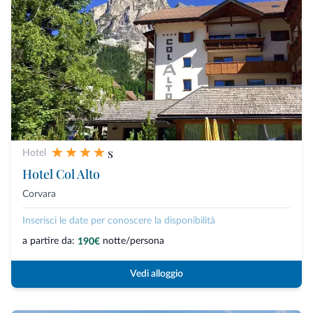
s
Hotel
Hotel Col Alto
Corvara
Inserisci le date per conoscere la disponibilità
a partire da:
notte/persona
190€
Vedi alloggio