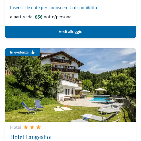
Inserisci le date per conoscere la disponibilità
a partire da:
notte/persona
85€
Vedi alloggio
In evidenza
Hotel
Hotel Langeshof