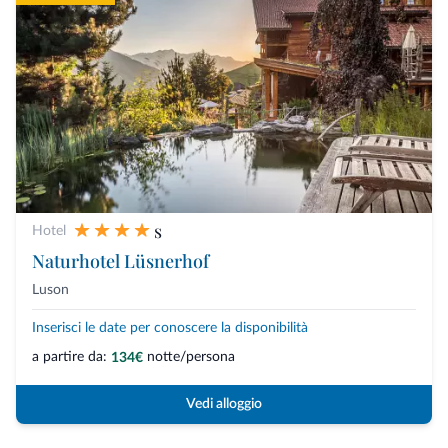
s
Hotel
Naturhotel Lüsnerhof
Luson
Inserisci le date per conoscere la disponibilità
a partire da:
notte/persona
134€
Vedi alloggio