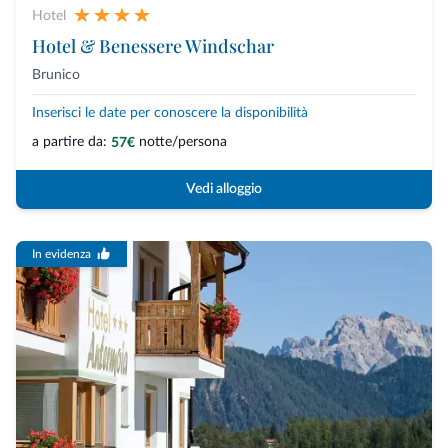
Hotel
Hotel & Benessere Windschar
Brunico
Inserisci le date per conoscere la disponibilità
a partire da:
notte/persona
57€
Vedi alloggio
In evidenza