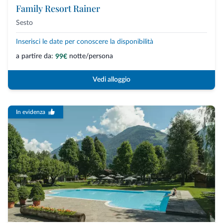
Family Resort Rainer
Sesto
Inserisci le date per conoscere la disponibilità
a partire da:
notte/persona
99€
Vedi alloggio
In evidenza