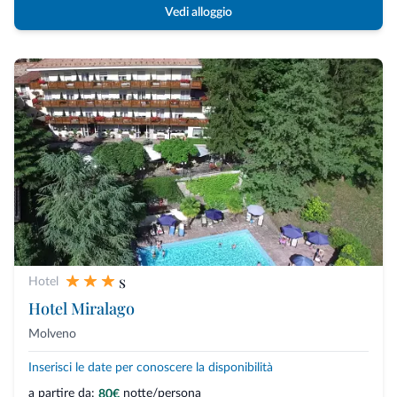
Vedi alloggio
s
Hotel
Hotel Miralago
Molveno
Inserisci le date per conoscere la disponibilità
a partire da:
notte/persona
80€