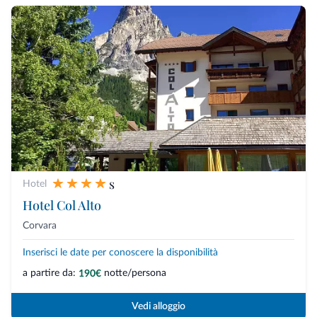
s
Hotel
Hotel Col Alto
Corvara
Inserisci le date per conoscere la disponibilità
a partire da:
notte/persona
190€
Vedi alloggio