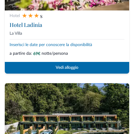
s
Hotel
Hotel Ladinia
La Villa
Inserisci le date per conoscere la disponibilità
a partire da:
notte/persona
69€
Vedi alloggio