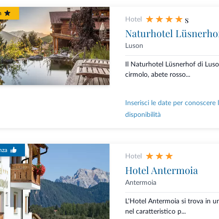
m
s
Hotel
Naturhotel Lüsnerho
Luson
Il Naturhotel Lüsnerhof di Luso
cirmolo, abete rosso...
Inserisci le date per conoscere 
disponibilità
nza
Hotel
Hotel Antermoia
Antermoia
L'Hotel Antermoia si trova in un
nel caratteristico p...