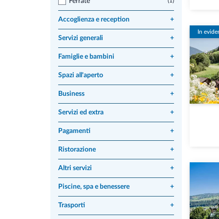
Ferrate
(1)
Accoglienza e reception
+
In evide
Servizi generali
+
Famiglie e bambini
+
Spazi all'aperto
+
Business
+
Servizi ed extra
+
Pagamenti
+
Ristorazione
+
Altri servizi
+
Piscine, spa e benessere
+
Trasporti
+