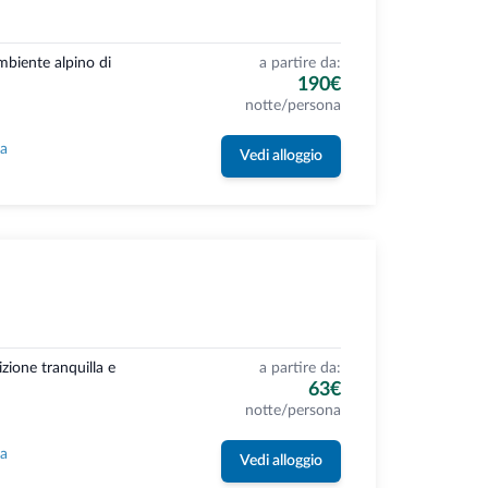
ambiente alpino di
a partire da:
190€
notte/persona
la
Vedi alloggio
izione tranquilla e
a partire da:
63€
notte/persona
la
Vedi alloggio