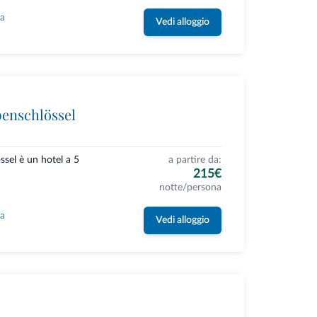
la
Vedi alloggio
penschlössel
ssel è un hotel a 5
a partire da:
215€
notte/persona
la
Vedi alloggio