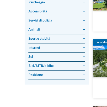
Parcheggio
+
Accessibilità
+
Servizi di pulizia
+
Animali
+
Sport e attività
+
In evide
Internet
+
Sci
+
Bici/MTB/e-bike
+
Posizione
+