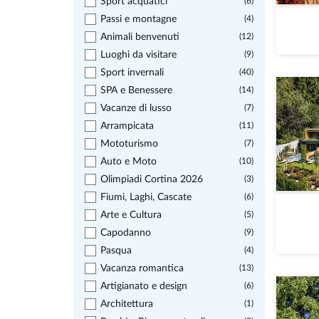
Sport acquatici
(6)
Passi e montagne
(4)
Animali benvenuti
(12)
Luoghi da visitare
(9)
Sport invernali
(40)
SPA e Benessere
(14)
Vacanze di lusso
(7)
Arrampicata
(11)
Mototurismo
(7)
Auto e Moto
(10)
Olimpiadi Cortina 2026
(3)
Fiumi, Laghi, Cascate
(6)
Arte e Cultura
(5)
Capodanno
(9)
Pasqua
(4)
Vacanza romantica
(13)
Artigianato e design
(6)
Architettura
(1)