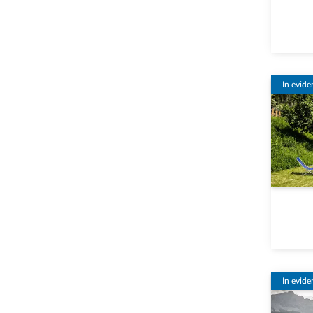
In evide
In evide