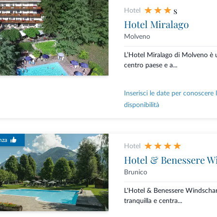
s
Hotel
Hotel Miralago
Molveno
L’Hotel Miralago di Molveno è u
centro paese e a...
Inserisci le date per conoscere 
disponibilità
nza
Hotel
Hotel & Benessere W
Brunico
L'Hotel & Benessere Windschar 
tranquilla e centra...