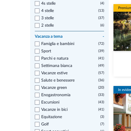
4s stelle
(4)
Premiu
4 stelle
(13)
3 stelle
(37)
2 stelle
(6)
Vacanza a tema
-
Famiglia e bambini
(72)
Sport
(39)
Parchi e natura
(41)
Settimana bianca
(49)
Vacanze estive
(57)
Salute e benessere
(36)
Vacanze green
(20)
In evide
Enogastronomia
(33)
Escursioni
(43)
Vacanze in bici
(41)
Equitazione
(3)
Golf
(7)