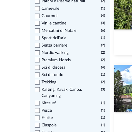
Parchi e Riserve naturali
(2)
Carnevale
(1)
Gourmet
(4)
Vini e cantine
(3)
Mercatini di Natale
(6)
Sport dell'aria
(1)
Senza barriere
(2)
Nordic walking
(2)
Premium Hotels
(2)
Sci di discesa
(4)
Sci di fondo
(1)
Trekking
(2)
Rafting, Kayak, Canoa,
(3)
Canyoning
Kitesurf
(1)
Pesca
(1)
E-bike
(1)
Ciaspole
(1)