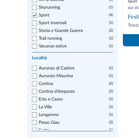
Sport
Skyrunning
(1)
dal: 0
Fest
Sport
(4)
Sport invernali
(1)
Trent
Storia e Grande Guerra
(2)
Trail running
(1)
Vacanze estive
(1)
Località
Auronzo di Cadore
(1)
Auronzo-Misurina
(1)
Cortina
(2)
Cortina d'Ampezzo
(2)
Erto e Casso
(1)
La Villa
(1)
Longarone
(1)
Passo Giau
(2)
Sesto
(1)
Trento
(1)