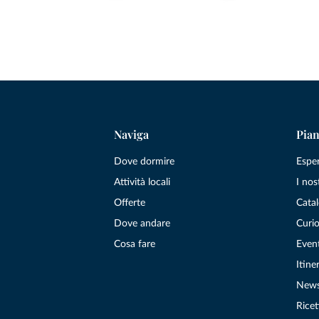
Naviga
Pian
Dove dormire
Espe
Attività locali
I nos
Offerte
Catal
Dove andare
Curio
Cosa fare
Even
Itiner
New
Ricet