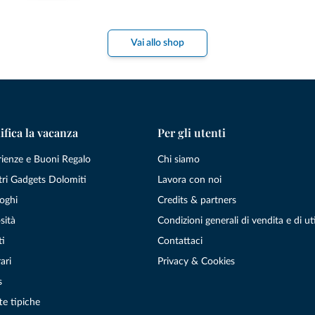
Vai allo shop
ifica la vacanza
Per gli utenti
rienze e Buoni Regalo
Chi siamo
tri Gadgets Dolomiti
Lavora con noi
oghi
Credits & partners
sità
Condizioni generali di vendita e di uti
ti
Contattaci
ari
Privacy & Cookies
s
te tipiche