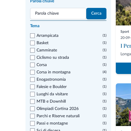
Parola chiave
Cerca
Tema
Sport
Arrampicata
(1)
20-09
Basket
(1)
I Pe
Camminate
(1)
Longa
Ciclismo su strada
(1)
Corsa
(1)
Corsa in montagna
(4)
Enogastronomia
(1)
Falesie e Boulder
(1)
Luoghi da visitare
(1)
MTB e Downhill
(1)
Olimpiadi Cortina 2026
(1)
Parchi e Riserve naturali
(1)
Passi e montagne
(1)
Sci di discesa
(1)