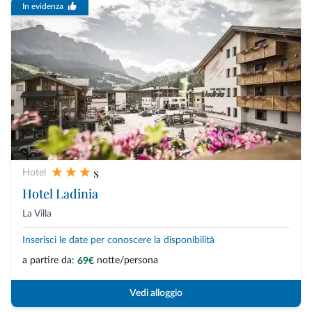
In evidenza
s
Hotel
Hotel Ladinia
La Villa
Inserisci le date per conoscere la disponibilità
a partire da:
notte/persona
69€
Vedi alloggio