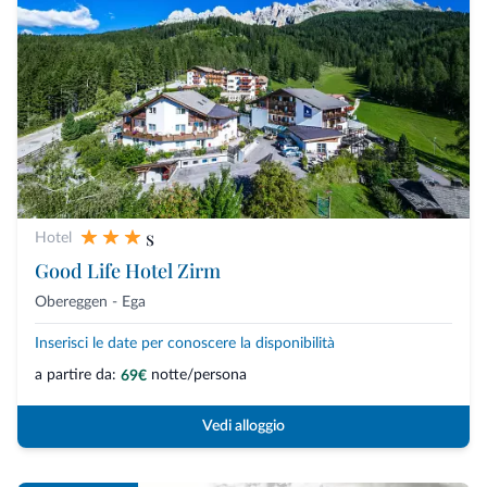
s
Hotel
Good Life Hotel Zirm
Obereggen - Ega
Inserisci le date per conoscere la disponibilità
a partire da:
notte/persona
69€
Vedi alloggio