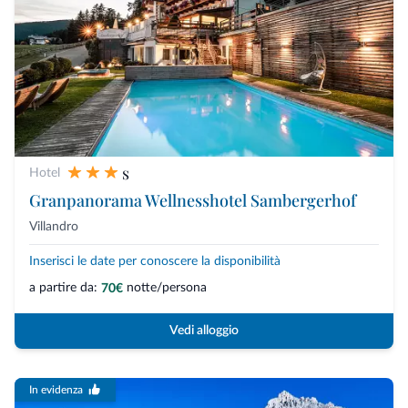
s
Hotel
Granpanorama Wellnesshotel Sambergerhof
Villandro
Inserisci le date per conoscere la disponibilità
a partire da:
notte/persona
70€
Vedi alloggio
In evidenza