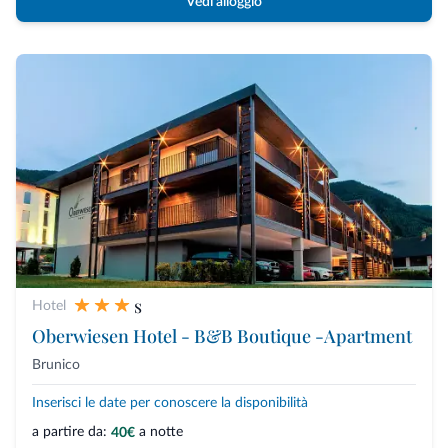
Vedi alloggio
s
Hotel
Oberwiesen Hotel - B&B Boutique -Apartment
Brunico
Inserisci le date per conoscere la disponibilità
a partire da:
a notte
40€