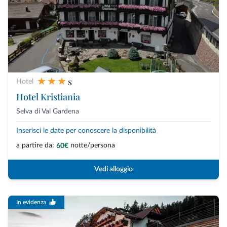
s
Hotel
Hotel Kristiania
Selva di Val Gardena
Inserisci le date per conoscere la disponibilità
a partire da:
notte/persona
60€
Vedi alloggio
In evidenza