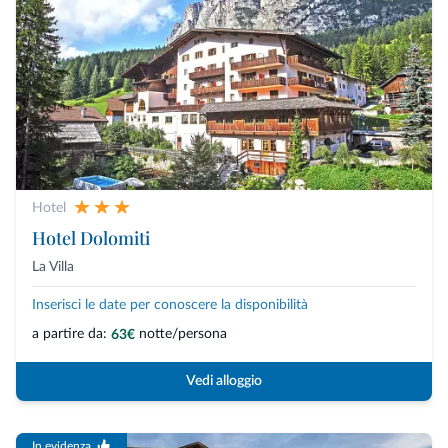
Hotel
Hotel Dolomiti
La Villa
Inserisci le date per conoscere la disponibilità
a partire da:
notte/persona
63€
Vedi alloggio
In evidenza