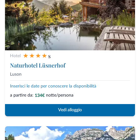
s
Hotel
Naturhotel Lüsnerhof
Luson
Inserisci le date per conoscere la disponibilità
a partire da:
notte/persona
134€
Vedi alloggio