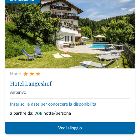
Hotel
Hotel Langeshof
Anterivo
Inserisci le date per conoscere la disponibilità
a partire da:
notte/persona
70€
Vedi alloggio