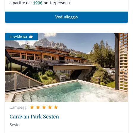
a partire da:
notte/persona
190€
Vedi alloggio
In evidenza
Campeggi
Caravan Park Sexten
Sesto