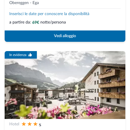
Obereggen - Ega
Inserisci le date per conoscere la disponibilità
a partire da:
notte/persona
69€
Vedi alloggio
In evidenza
s
Hotel