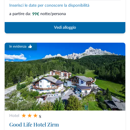
Inserisci le date per conoscere la disponibilità
a partire da:
notte/persona
99€
Vedi alloggio
In evidenza
s
Hotel
Good Life Hotel Zirm