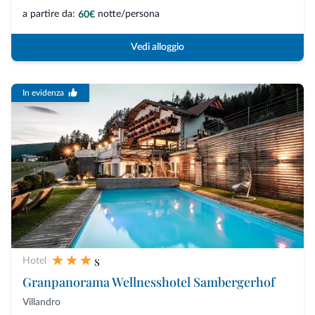
a partire da:
notte/persona
60€
Vedi alloggio
In evidenza
s
Hotel
Granpanorama Wellnesshotel Sambergerhof
Villandro