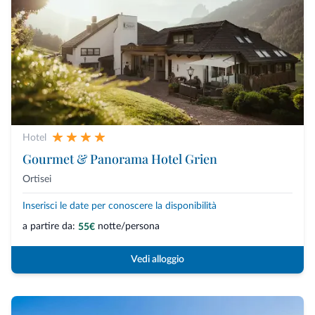
Hotel
Gourmet & Panorama Hotel Grien
Ortisei
Inserisci le date per conoscere la disponibilità
a partire da:
notte/persona
55€
Vedi alloggio