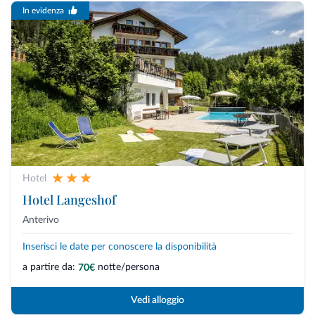
In evidenza
Hotel
Hotel Langeshof
Anterivo
Inserisci le date per conoscere la disponibilità
a partire da:
notte/persona
70€
Vedi alloggio