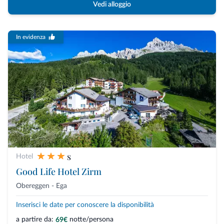
Vedi alloggio
In evidenza
s
Hotel
Good Life Hotel Zirm
Obereggen - Ega
Inserisci le date per conoscere la disponibilità
a partire da:
notte/persona
69€