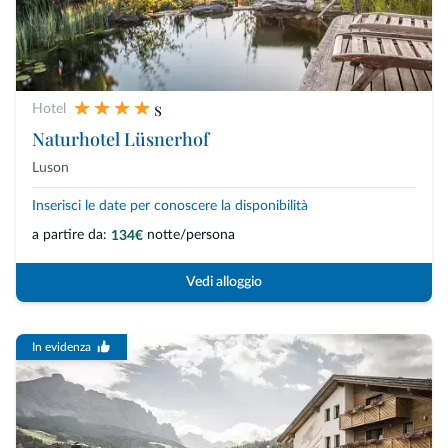
s
Hotel
Naturhotel Lüsnerhof
Luson
Inserisci le date per conoscere la disponibilità
a partire da:
notte/persona
134€
Vedi alloggio
In evidenza