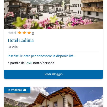
s
Hotel
Hotel Ladinia
La Villa
Inserisci le date per conoscere la disponibilità
a partire da:
notte/persona
69€
Vedi alloggio
In evidenza