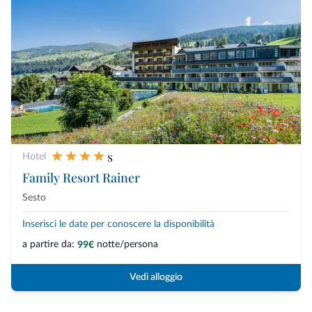
s
Hotel
Family Resort Rainer
Sesto
Inserisci le date per conoscere la disponibilità
a partire da:
notte/persona
99€
Vedi alloggio