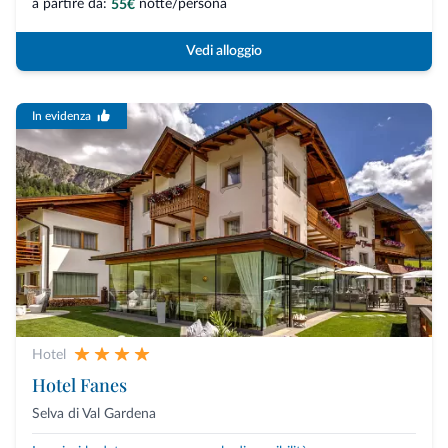
a partire da:
notte/persona
55€
Vedi alloggio
In evidenza
Hotel
Hotel Fanes
Selva di Val Gardena