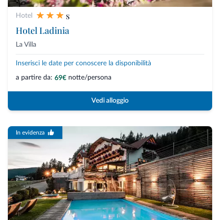
s
Hotel
Hotel Ladinia
La Villa
Inserisci le date per conoscere la disponibilità
a partire da:
notte/persona
69€
Vedi alloggio
In evidenza