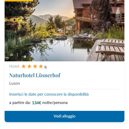
s
Hotel
Naturhotel Lüsnerhof
Luson
Inserisci le date per conoscere la disponibilità
a partire da:
notte/persona
134€
Vedi alloggio