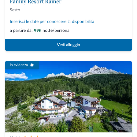
Family Resort Rainer
Sesto
Inserisci le date per conoscere la disponibilità
a partire da:
notte/persona
99€
Vedi alloggio
In evidenza