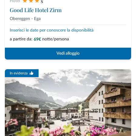
s
Hotel
Good Life Hotel Zirm
Obereggen - Ega
Inserisci le date per conoscere la disponibilità
a partire da:
notte/persona
69€
Vedi alloggio
In evidenza