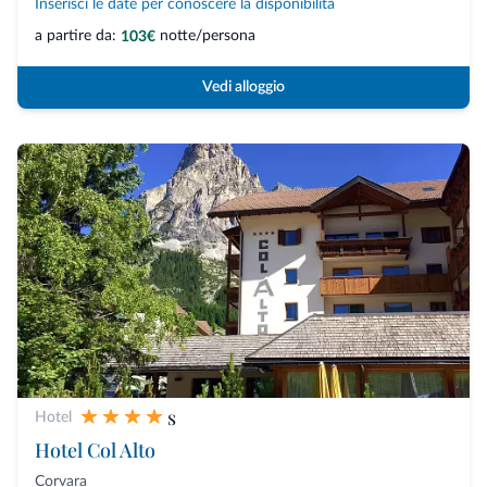
Inserisci le date per conoscere la disponibilità
a partire da:
notte/persona
103€
Vedi alloggio
s
Hotel
Hotel Col Alto
Corvara