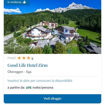
In evidenza
s
Hotel
Good Life Hotel Zirm
Obereggen - Ega
Inserisci le date per conoscere la disponibilità
a partire da:
notte/persona
69€
Vedi alloggio