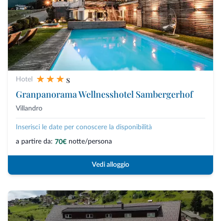
s
Hotel
Granpanorama Wellnesshotel Sambergerhof
Villandro
Inserisci le date per conoscere la disponibilità
a partire da:
notte/persona
70€
Vedi alloggio