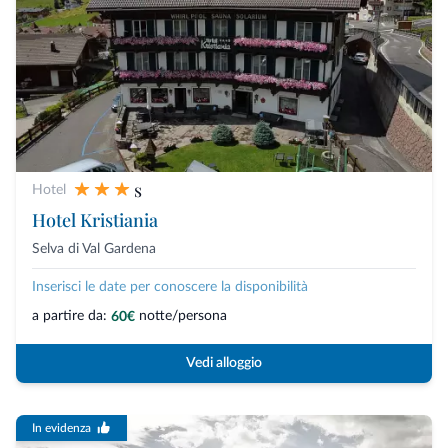
s
Hotel
Hotel Kristiania
Selva di Val Gardena
Inserisci le date per conoscere la disponibilità
a partire da:
notte/persona
60€
Vedi alloggio
In evidenza