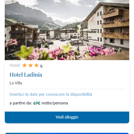
s
Hotel
Hotel Ladinia
La Villa
Inserisci le date per conoscere la disponibilità
a partire da:
notte/persona
69€
Vedi alloggio