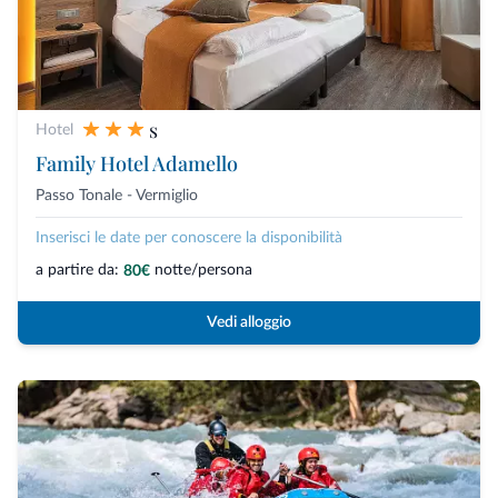
s
Hotel
Family Hotel Adamello
Passo Tonale - Vermiglio
Inserisci le date per conoscere la disponibilità
a partire da:
notte/persona
80€
Vedi alloggio