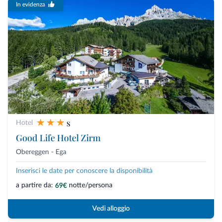
In evidenza
s
Hotel
Good Life Hotel Zirm
Obereggen - Ega
Inserisci le date per conoscere la disponibilità
a partire da:
notte/persona
69€
Vedi alloggio