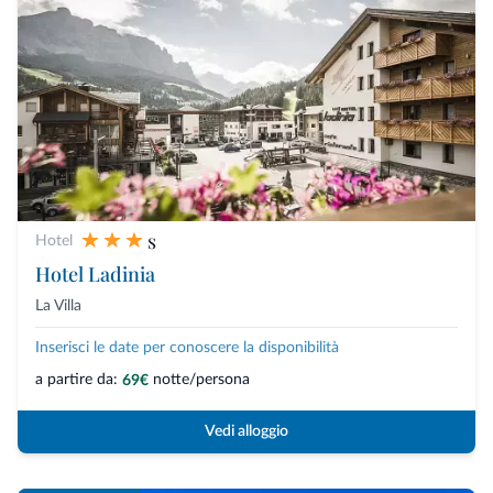
s
Hotel
Hotel Ladinia
La Villa
Inserisci le date per conoscere la disponibilità
a partire da:
notte/persona
69€
Vedi alloggio