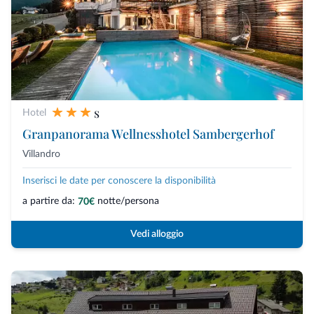
s
Hotel
Granpanorama Wellnesshotel Sambergerhof
Villandro
Inserisci le date per conoscere la disponibilità
a partire da:
notte/persona
70€
Vedi alloggio