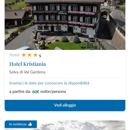
s
Hotel
Hotel Kristiania
Selva di Val Gardena
Inserisci le date per conoscere la disponibilità
a partire da:
notte/persona
60€
Vedi alloggio
In evidenza