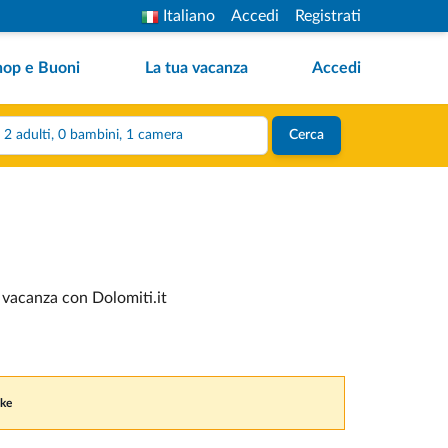
Italiano
Accedi
Registrati
hop e Buoni
La tua vacanza
Accedi
2 adulti, 0 bambini, 1 camera
Cerca
a vacanza con Dolomiti.it
ike