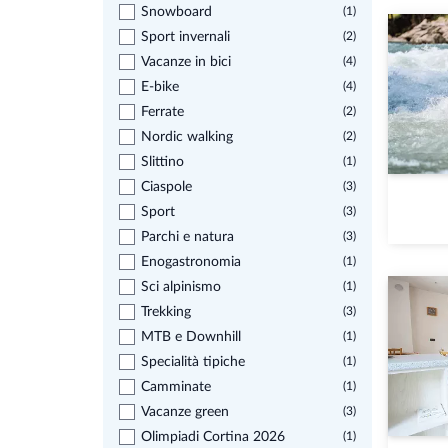
Snowboard
(1)
Sport invernali
(2)
Vacanze in bici
(4)
E-bike
(4)
Ferrate
(2)
Nordic walking
(2)
Slittino
(1)
Ciaspole
(3)
Sport
(3)
Parchi e natura
(3)
Enogastronomia
(1)
Sci alpinismo
(1)
Trekking
(3)
MTB e Downhill
(1)
Specialità tipiche
(1)
Camminate
(1)
Vacanze green
(3)
Olimpiadi Cortina 2026
(1)