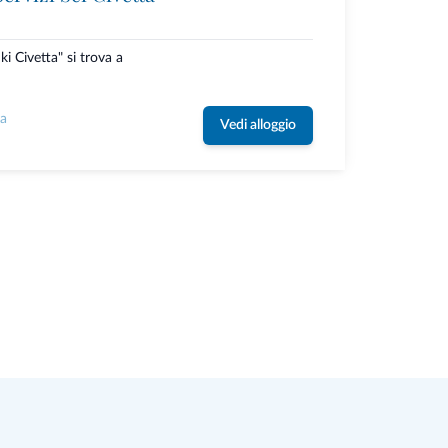
ki Civetta" si trova a
la
Vedi alloggio