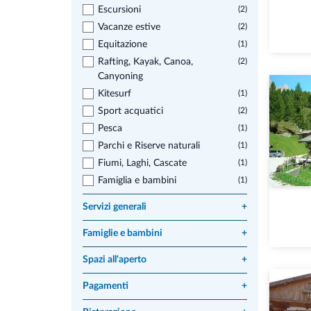
Escursioni
(2)
Vacanze estive
(2)
Equitazione
(1)
Rafting, Kayak, Canoa,
(2)
Canyoning
Kitesurf
(1)
Sport acquatici
(2)
Pesca
(1)
Parchi e Riserve naturali
(1)
Fiumi, Laghi, Cascate
(1)
Famiglia e bambini
(1)
Servizi generali
+
Famiglie e bambini
+
Spazi all'aperto
+
Pagamenti
+