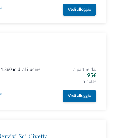
la
Vedi alloggio
a 1.860 m di altitudine
a partire da:
95€
a notte
la
Vedi alloggio
ervizi Sci Civetta