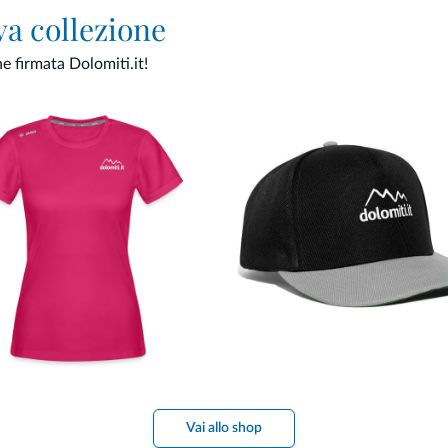
va collezione
ne firmata Dolomiti.it!
Vai allo shop