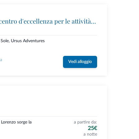
Ursus Adventures: il centro d'eccellenza per le attività outdoor premium in Trentino
i Sole, Ursus Adventures
la
Vedi alloggio
 Lorenzo sorge la
a partire da:
25€
a notte