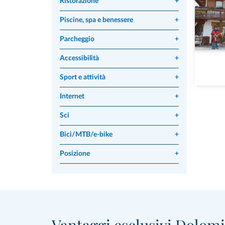
Ristorazione
+
Piscine, spa e benessere
+
Parcheggio
+
Accessibilità
+
Sport e attività
+
Internet
+
Sci
+
Bici/MTB/e-bike
+
Posizione
+