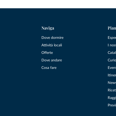
Naviga
Pian
Dove dormire
Espe
Attività locali
I nos
Offerte
Catal
Dove andare
Curio
Cosa fare
Even
Itiner
New
Ricet
Raggi
Previ