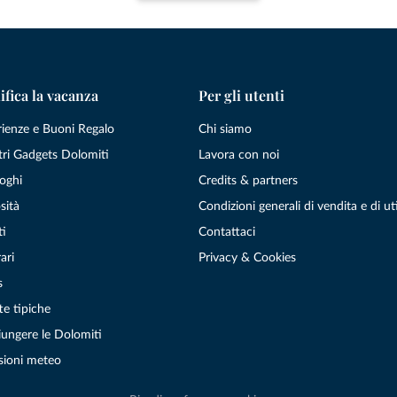
ifica la vacanza
Per gli utenti
rienze e Buoni Regalo
Chi siamo
tri Gadgets Dolomiti
Lavora con noi
oghi
Credits & partners
sità
Condizioni generali di vendita e di uti
ti
Contattaci
ari
Privacy & Cookies
s
te tipiche
ungere le Dolomiti
sioni meteo