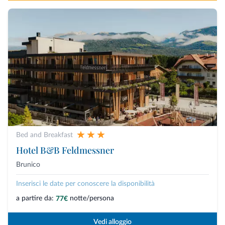
Bed and Breakfast
Hotel B&B Feldmessner
Brunico
Inserisci le date per conoscere la disponibilità
a partire da:
notte/persona
77€
Vedi alloggio