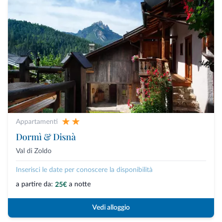
Appartamenti
Dormì & Disnà
Val di Zoldo
Inserisci le date per conoscere la disponibilità
a partire da:
a notte
25€
Vedi alloggio