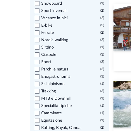
Snowboard
(1)
Sport invernali
(2)
Vacanze in bici
(2)
E-bike
(3)
Ferrate
(2)
Nordic walking
(2)
Slittino
(1)
Ciaspole
(3)
Sport
(2)
Parchi e natura
(3)
Enogastronomia
(1)
Sci alpinismo
(1)
Trekking
(3)
MTB e Downhill
(1)
Specialità tipiche
(1)
Camminate
(1)
Equitazione
(1)
Rafting, Kayak, Canoa,
(2)