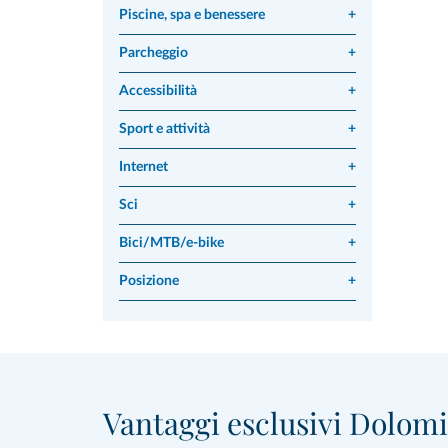
Piscine, spa e benessere
+
Parcheggio
+
Accessibilità
+
Sport e attività
+
Internet
+
Sci
+
Bici/MTB/e-bike
+
Posizione
+
Vantaggi esclusivi Dolomit