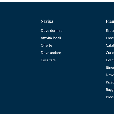
Naviga
Pian
Dove dormire
Espe
Attività locali
I nos
Offerte
Catal
Dove andare
Curio
Cosa fare
Even
Itiner
New
Ricet
Raggi
Previ