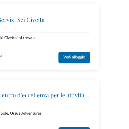
ervizi Sci Civetta
ki Civetta" si trova a
la
Vedi alloggio
Ursus Adventures: il centro d'eccellenza per le attività outdoor premium in Trentino
i Sole, Ursus Adventures