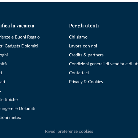
ifica la vacanza
Per gli utenti
rienze e Buoni Regalo
Chi siamo
tri Gadgets Dolomiti
Lavora con noi
oghi
Credits & partners
sità
Condizioni generali di vendita e di uti
ti
Contattaci
ari
Privacy & Cookies
s
te tipiche
ungere le Dolomiti
sioni meteo
Rivedi preferenze cookies