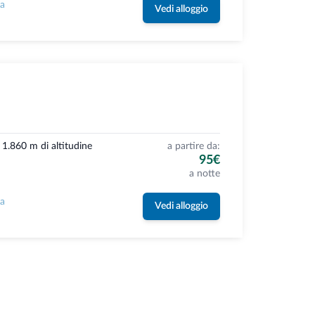
la
Vedi alloggio
a 1.860 m di altitudine
a partire da:
95€
a notte
la
Vedi alloggio