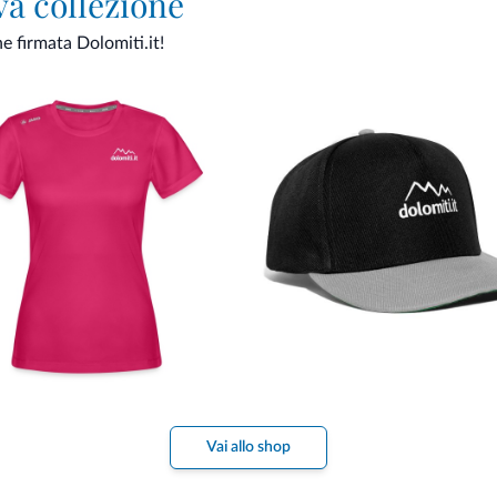
va collezione
ne firmata Dolomiti.it!
Vai allo shop