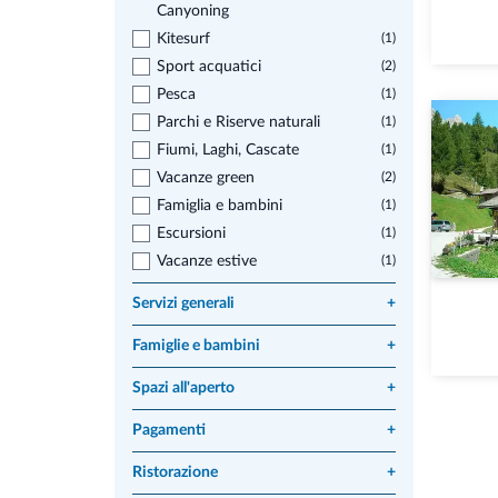
Canyoning
Kitesurf
(1)
Sport acquatici
(2)
Pesca
(1)
Parchi e Riserve naturali
(1)
Fiumi, Laghi, Cascate
(1)
Vacanze green
(2)
Famiglia e bambini
(1)
Escursioni
(1)
Vacanze estive
(1)
Servizi generali
+
Famiglie e bambini
+
Spazi all'aperto
+
Pagamenti
+
Ristorazione
+