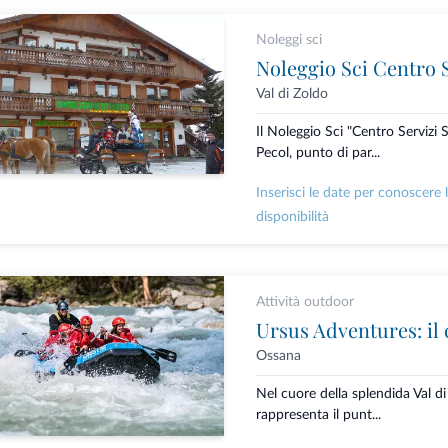
Noleggi sci
Noleggio Sci Centro S
Val di Zoldo
Il Noleggio Sci "Centro Servizi S
Pecol, punto di par...
Inserisci le date per conoscere 
disponibilità
Attività outdoor
Ossana
Nel cuore della splendida Val d
rappresenta il punt...