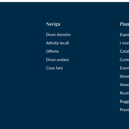
Naviga
Pian
Dove dormire
Espe
Attività locali
I nos
Offerte
Catal
Dove andare
Curio
Cosa fare
Even
Itiner
New
Ricet
Raggi
Previ