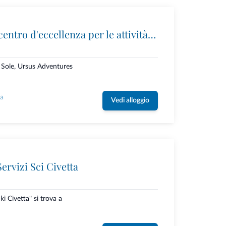
Ursus Adventures: il centro d'eccellenza per le attività outdoor premium in Trentino
i Sole, Ursus Adventures
la
Vedi alloggio
ervizi Sci Civetta
ki Civetta" si trova a