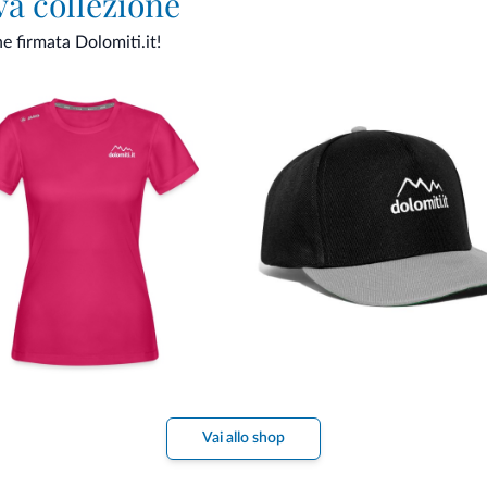
va collezione
ne firmata Dolomiti.it!
Vai allo shop