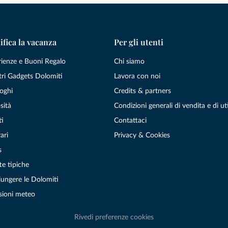
ifica la vacanza
Per gli utenti
rienze e Buoni Regalo
Chi siamo
tri Gadgets Dolomiti
Lavora con noi
oghi
Credits & partners
sità
Condizioni generali di vendita e di uti
ti
Contattaci
ari
Privacy & Cookies
s
te tipiche
ungere le Dolomiti
sioni meteo
Rivedi preferenze cookies