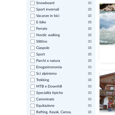
Snowboard
(1)
Sport invernali
(2)
Vacanze in bici
(2)
E-bike
(3)
Ferrate
(2)
Nordic walking
(2)
Slittino
(1)
Ciaspole
(3)
Sport
(2)
Parchi e natura
(3)
Enogastronomia
(1)
Sci alpinismo
(1)
Trekking
(3)
MTB e Downhill
(1)
Specialità tipiche
(1)
Camminate
(1)
Equitazione
(1)
Rafting, Kayak, Canoa,
(2)