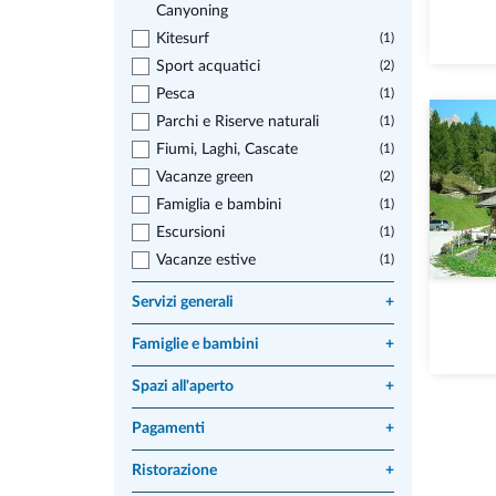
Canyoning
Kitesurf
(1)
Sport acquatici
(2)
Pesca
(1)
Parchi e Riserve naturali
(1)
Fiumi, Laghi, Cascate
(1)
Vacanze green
(2)
Famiglia e bambini
(1)
Escursioni
(1)
Vacanze estive
(1)
Servizi generali
+
Famiglie e bambini
+
Spazi all'aperto
+
Pagamenti
+
Ristorazione
+