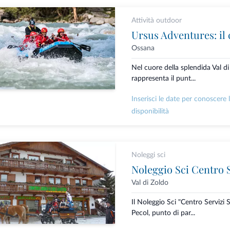
Attività outdoor
Ossana
Nel cuore della splendida Val d
rappresenta il punt...
Inserisci le date per conoscere 
disponibilità
Noleggi sci
Noleggio Sci Centro S
Val di Zoldo
Il Noleggio Sci "Centro Servizi S
Pecol, punto di par...