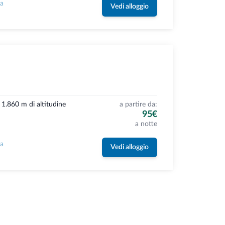
la
Vedi alloggio
a 1.860 m di altitudine
a partire da:
95€
a notte
la
Vedi alloggio