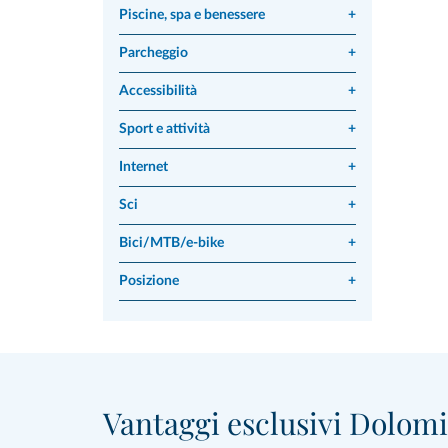
Piscine, spa e benessere
+
Parcheggio
+
Accessibilità
+
Sport e attività
+
Internet
+
Sci
+
Bici/MTB/e-bike
+
Posizione
+
Vantaggi esclusivi Dolomit