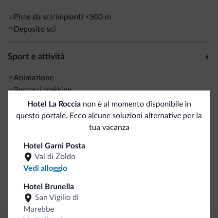
Piste da sci/impianti
<500 m
Deposito sci
Sport e attività
Animazione
Percorsi trekking
Hotel La Roccia
non è al momento disponibile in
questo portale. Ecco alcune soluzioni alternative per la
Servizi generali
tua vacanza
Cassetta di sicurezza
Hotel Garnì Posta
Val di Zoldo
Business
Vedi alloggio
Hotel Brunella
Sala congressi
San Vigilio di
Marebbe