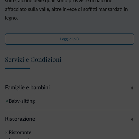
suite, alcune delle quali sono provviste di balcone
affacciato sulla valle, altre invece di soffitti mansardati in
legno.
Il centro benessere del La Roccia Hotel vi permetterà di
Leggi di più
prenotare una varietà di trattamenti e massaggi, e
comprende una sauna, un bagno turco e una vasca
Servizi e Condizioni
idromassaggio gratuiti, un'area relax con sedie a sdraio
realizzate in legno locale, e una palestra con macchinari
Technogym.
Famiglie e bambini
Per colazione vi verrà offerto un buffet internazionale,
Baby-sitting
mentre il ristorante vi attende con un menù di piatti
tradizionali e nazionali, abbinati a un vasto assortimento di
Ristorazione
vini locali.
Ristorante