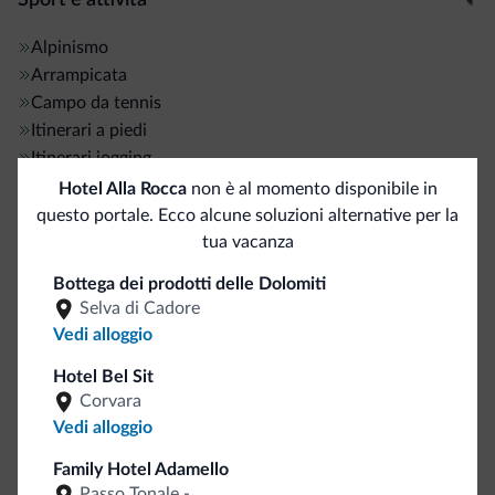
Alpinismo
Arrampicata
Campo da tennis
Itinerari a piedi
Itinerari jogging
Maneggio/Equitazione
Hotel Alla Rocca
non è al momento disponibile in
Percorsi trekking
questo portale. Ecco alcune soluzioni alternative per la
Pesca
5 km
tua vacanza
Rafting
Bottega dei prodotti delle Dolomiti
Ping Pong
Selva di Cadore
Vedi alloggio
Servizi generali
Hotel Bel Sit
Corvara
Bancomat/ATM
<500 m
Vedi alloggio
Ascensori
Staff multilingua
Family Hotel Adamello
Italiano
Passo Tonale -