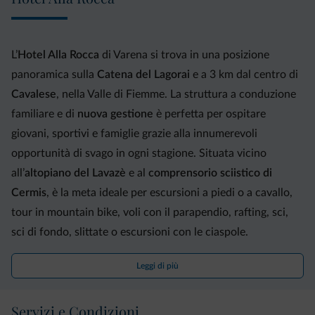
L’
Hotel Alla Rocca
di Varena si trova in una posizione
panoramica sulla
Catena del Lagorai
e a 3 km dal centro di
Cavalese
, nella Valle di Fiemme. La struttura a conduzione
familiare e di
nuova gestione
è perfetta per ospitare
giovani, sportivi e famiglie grazie alla innumerevoli
opportunità di svago in ogni stagione. Situata vicino
all’
altopiano del Lavazè
e al
comprensorio sciistico di
Cermi
s
, è la meta ideale per escursioni a piedi o a cavallo,
tour in mountain bike, voli con il parapendio, rafting, sci,
sci di fondo, slittate o escursioni con le ciaspole.
Le
36 camere
confortevoli, di cui 12 completamente
Leggi di più
rinnovate con materiali della tradizione alpina, sono dotate
di tutti i comfort e godono di una vista spettacolare sulla
Servizi e Condizioni