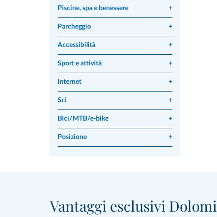
Piscine, spa e benessere
+
Parcheggio
+
Accessibilità
+
Sport e attività
+
Internet
+
Sci
+
Bici/MTB/e-bike
+
Posizione
+
Vantaggi esclusivi Dolomit