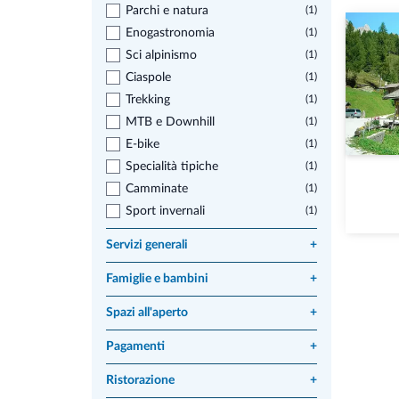
Parchi e natura
(1)
Enogastronomia
(1)
Sci alpinismo
(1)
Ciaspole
(1)
Trekking
(1)
MTB e Downhill
(1)
E-bike
(1)
Specialità tipiche
(1)
Camminate
(1)
Sport invernali
(1)
Servizi generali
+
Famiglie e bambini
+
Spazi all'aperto
+
Pagamenti
+
Ristorazione
+