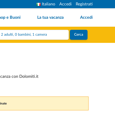
Italiano
Accedi
Registrati
hop e Buoni
La tua vacanza
Accedi
2 adulti, 0 bambini, 1 camera
Cerca
acanza con Dolomiti.it
inate