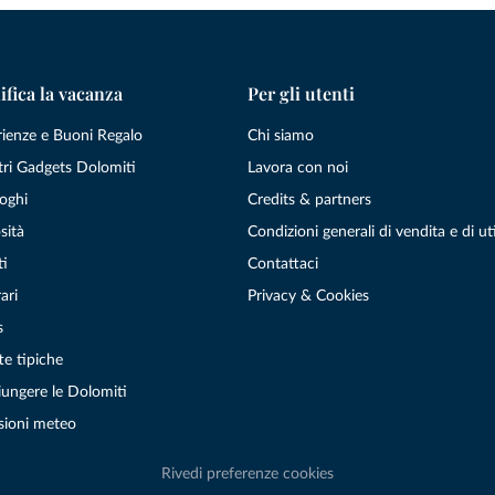
ifica la vacanza
Per gli utenti
rienze e Buoni Regalo
Chi siamo
tri Gadgets Dolomiti
Lavora con noi
oghi
Credits & partners
sità
Condizioni generali di vendita e di uti
ti
Contattaci
ari
Privacy & Cookies
s
te tipiche
ungere le Dolomiti
sioni meteo
Rivedi preferenze cookies