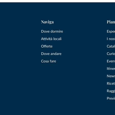
Naviga
Pian
Dove dormire
Espe
Attività locali
I nos
Offerte
Catal
Dove andare
Curio
Cosa fare
Even
Itiner
New
Ricet
Raggi
Previ