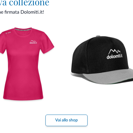
va collezione
ne firmata Dolomiti.it!
Vai allo shop