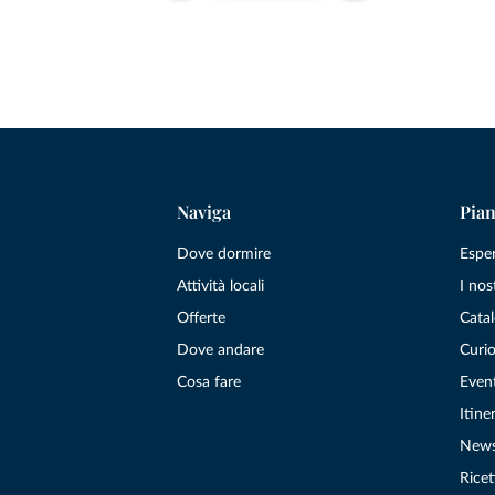
Naviga
Pian
Dove dormire
Espe
Attività locali
I nos
Offerte
Catal
Dove andare
Curio
Cosa fare
Even
Itiner
New
Ricet