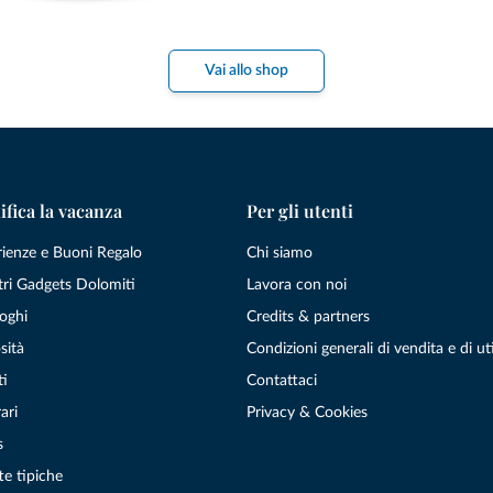
Vai allo shop
ifica la vacanza
Per gli utenti
rienze e Buoni Regalo
Chi siamo
tri Gadgets Dolomiti
Lavora con noi
oghi
Credits & partners
sità
Condizioni generali di vendita e di uti
ti
Contattaci
ari
Privacy & Cookies
s
te tipiche