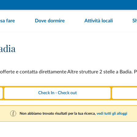
sa fare
Dove dormire
Attività locali
S
Badia
 offerte e contatta direttamente Altre strutture 2 stelle a Badia. 
Non abbiamo trovato risultati per la tua ricerca,
vedi tutti gli alloggi