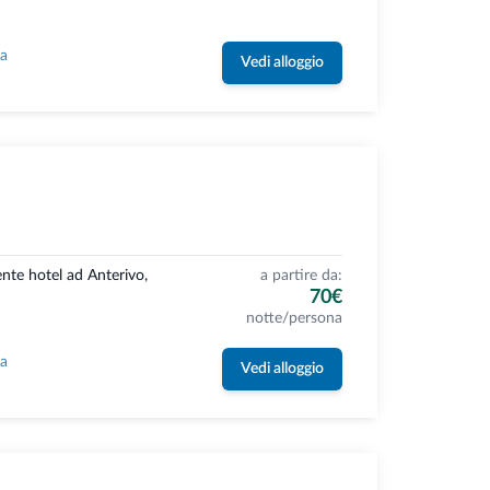
la
Vedi alloggio
nte hotel ad Anterivo,
a partire da:
70€
notte/persona
la
Vedi alloggio