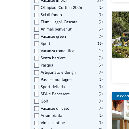
Vacanze in bici
(21)
Olimpiadi Cortina 2026
(2)
Sci di fondo
(1)
Fiumi, Laghi, Cascate
(2)
Animali benvenuti
(7)
Vacanze green
(6)
Sport
(16)
Vacanza romantica
(4)
Senza barriere
(3)
Pasqua
(2)
Artigianato e design
(4)
Passi e montagne
(3)
Sport dell'aria
(1)
SPA e Benessere
(2)
In evide
Golf
(1)
Vacanze di lusso
(4)
Arrampicata
(2)
Vini e cantine
(1)