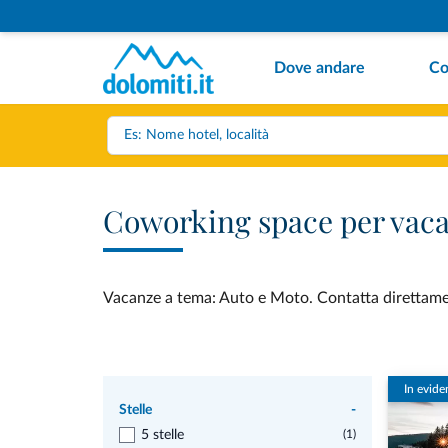
Dove andare
Co
Coworking space per vaca
Vacanze a tema: Auto e Moto. Contatta direttament
In evide
Stelle
-
5 stelle
(1)