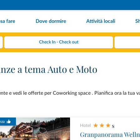
sa fare
Dove dormire
Attività locali
S
nze a tema Auto e Moto
e e vedi le offerte per Coworking space . Pianifica ora la tua v
nza
s
Hotel
Granpanorama Welln