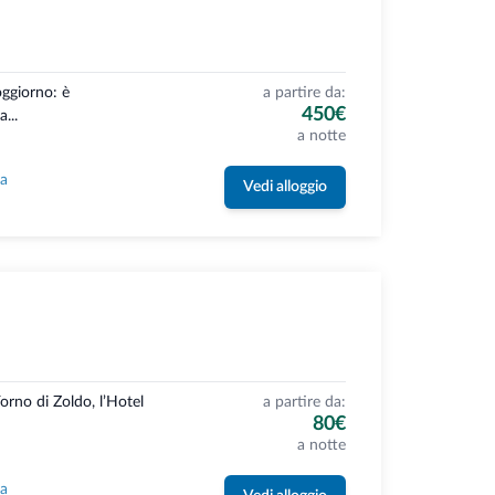
oggiorno: è
a partire da:
450€
...
a notte
la
Vedi alloggio
Forno di Zoldo, l’Hotel
a partire da:
80€
a notte
la