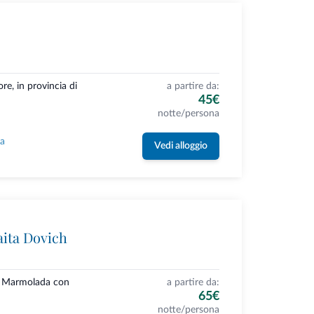
re, in provincia di
a partire da:
45€
notte/persona
la
Vedi alloggio
aita Dovich
lla Marmolada con
a partire da:
65€
notte/persona