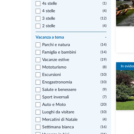
4s stelle
(1)
4 stelle
(4)
3 stelle
(12)
2 stelle
(4)
Vacanza a tema
-
Parchi e natura
(14)
Famiglia e bambini
(14)
Vacanze estive
(19)
In evide
Mototurismo
(8)
Escursioni
(10)
Enogastronomia
(10)
Salute e benessere
(9)
Sport invernali
(7)
Auto e Moto
(20)
Luoghi da visitare
(10)
Mercatini di Natale
(4)
Settimana bianca
(16)