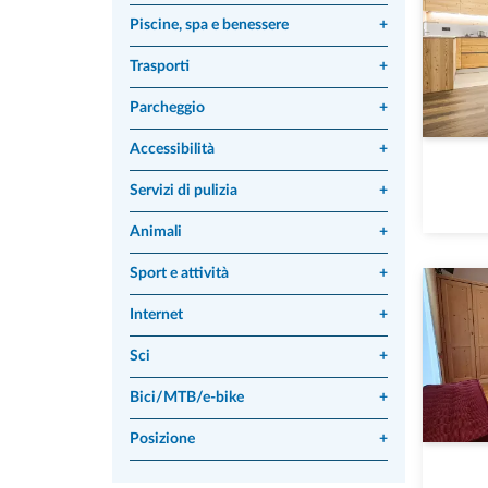
Piscine, spa e benessere
+
Trasporti
+
Parcheggio
+
Accessibilità
+
Servizi di pulizia
+
Animali
+
Sport e attività
+
Internet
+
Sci
+
Bici/MTB/e-bike
+
Posizione
+