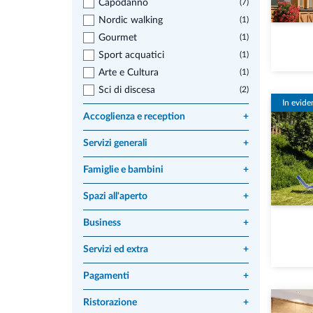
Capodanno
(7)
Nordic walking
(1)
Gourmet
(1)
Sport acquatici
(1)
Arte e Cultura
(1)
Sci di discesa
(2)
In evide
Accoglienza e reception
+
Servizi generali
+
Famiglie e bambini
+
Spazi all'aperto
+
Business
+
Servizi ed extra
+
Pagamenti
+
Ristorazione
+