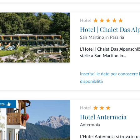
Hotel
Hotel | Chalet Das Al
San Martino in Passiria
L’Hotel | Chalet Das Alpenschlö
stelle a San Martino in...
Inserisci le date per conoscere 
disponibilità
nza
Hotel
Hotel Antermoia
Antermoia
L'Hotel Antermoia si trova in un