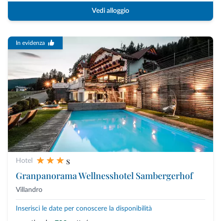
Vedi alloggio
In evidenza
s
Hotel
Granpanorama Wellnesshotel Sambergerhof
Villandro
Inserisci le date per conoscere la disponibilità