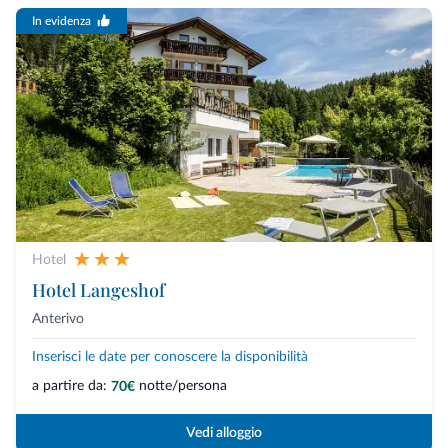
In evidenza
Hotel
Hotel Langeshof
Anterivo
Inserisci le date per conoscere la disponibilità
a partire da:
notte/persona
70€
Vedi alloggio