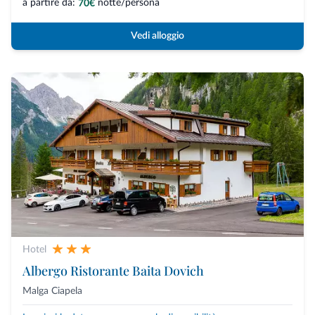
a partire da:
notte/persona
70€
Vedi alloggio
Hotel
Albergo Ristorante Baita Dovich
Malga Ciapela