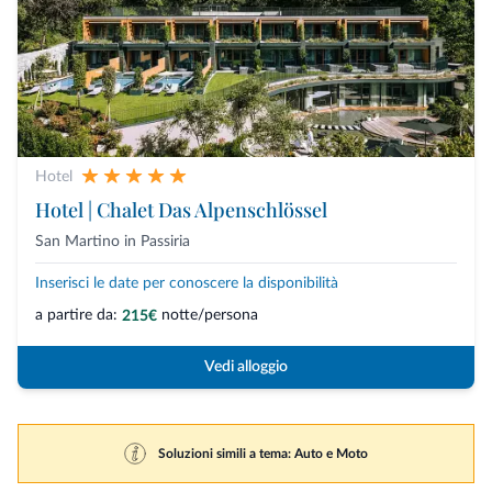
Hotel
Hotel | Chalet Das Alpenschlössel
San Martino in Passiria
Inserisci le date per conoscere la disponibilità
a partire da:
notte/persona
215€
Vedi alloggio
Soluzioni simili a tema: Auto e Moto