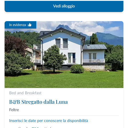
Vedi alloggio
In evidenza
Bed and Breakfast
B&B Stregatto dalla Luna
Feltre
Inserisci le date per conoscere la disponibilità