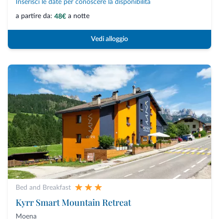
Inserisci le date per conoscere la disponibilità
a partire da:
a notte
48€
Vedi alloggio
Bed and Breakfast
Kyrr Smart Mountain Retreat
Moena