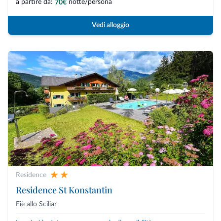
a partire da:
notte/persona
70€
Vedi alloggio
Residence
Residence St Konstantin
Fiè allo Sciliar