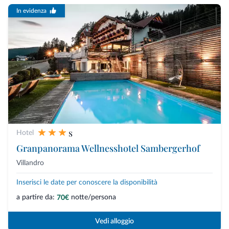
In evidenza
s
Hotel
Granpanorama Wellnesshotel Sambergerhof
Villandro
Inserisci le date per conoscere la disponibilità
a partire da:
notte/persona
70€
Vedi alloggio