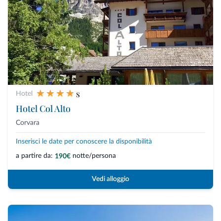
s
Hotel
Hotel Col Alto
Corvara
Inserisci le date per conoscere la disponibilità
a partire da:
notte/persona
190€
Vedi alloggio