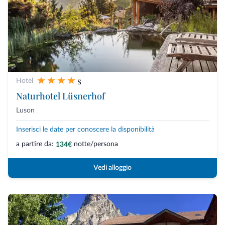
s
Hotel
Naturhotel Lüsnerhof
Luson
Inserisci le date per conoscere la disponibilità
a partire da:
notte/persona
134€
Vedi alloggio