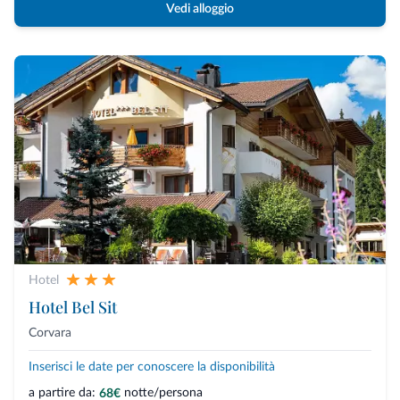
Vedi alloggio
Hotel
Hotel Bel Sit
Corvara
Inserisci le date per conoscere la disponibilità
a partire da:
notte/persona
68€