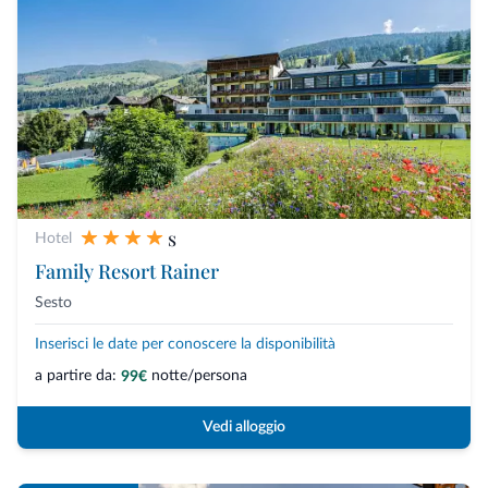
s
Hotel
Family Resort Rainer
Sesto
Inserisci le date per conoscere la disponibilità
a partire da:
notte/persona
99€
Vedi alloggio